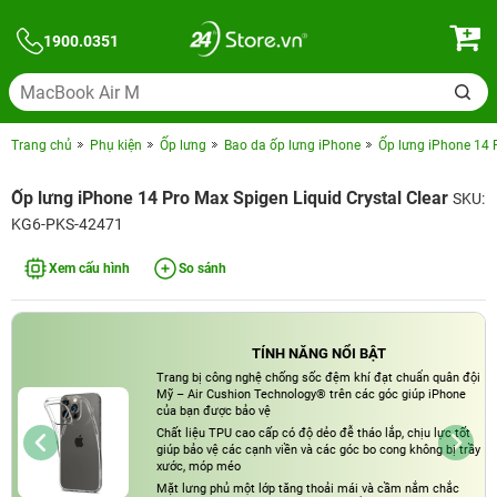
1900.0351
Trang chủ
Phụ kiện
Ốp lưng
Bao da ốp lưng iPhone
Ốp lưng iPhone 14 P
Ốp lưng iPhone 14 Pro Max Spigen Liquid Crystal Clear
SKU:
KG6-PKS-42471
Xem cấu hình
So sánh
TÍNH NĂNG NỔI BẬT
Trang bị công nghệ chống sốc đệm khí đạt chuẩn quân đội
Mỹ – Air Cushion Technology® trên các góc giúp iPhone
của bạn được bảo vệ
Chất liệu TPU cao cấp có độ dẻo đễ tháo lắp, chịu lực tốt
giúp bảo vệ các cạnh viền và các góc bo cong không bị trầy
xước, móp méo
Mặt lưng phủ một lớp tăng thoải mái và cầm nắm chắc