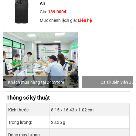
Air
Giá:
139.000đ
Mức chênh lệch giá:
Liên hệ
Ca sĩ/Diễn viên Jun Phạm
Khách mua 
Thông số kỹ thuật
Kích thước:
8.15 x 16.43 x 1.02 cm
Trọng lượng:
28.35 g
Dòng máy tương