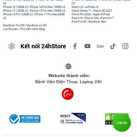
cũ
Cũ
iPhone 16 128GB cũ
-
iPhone 14 Pro Max 128GB cũ
Watch cũ
-
AirPods cũ
iPhone 15 128GB cũ
-
iPhone 13 Pro Max 128GB cũ
Watch Series 11
-
Watch SE 2025
iPhone 14 Pro 128GB cũ
-
iPhone 11 Pro Max 64GB
Pencil Pro 2024
-
Apple AirPods
cũ
iPad A16
-
iPad Air M4
-
iPad mini 7
iPad Pro M5
-
MacBook Neo
MacBook Pro M5
-
MacBook Air M5
Loa Sounarc
-
Phụ kiện chính hãng
Kết nối 24hStore
Website thành viên:
Bệnh Viện Điện Thoại, Laptop 24h
Liên hệ