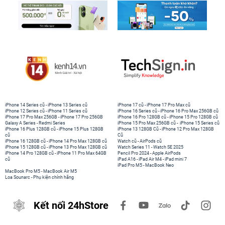
iPhone 14 Series cũ
-
iPhone 13 Series cũ
iPhone 17 cũ
-
iPhone 17 Pro Max cũ
iPhone 12 Series cũ
-
iPhone 11 Series cũ
iPhone 16 Series cũ
-
iPhone 16 Pro Max 256GB cũ
iPhone 17 Pro Max 256GB
-
iPhone 17 Pro 256GB
iPhone 16 Pro 128GB cũ
-
iPhone 15 Pro 128GB cũ
Galaxy A Series
-
Redmi Series
iPhone 15 Pro Max 256GB cũ
-
iPhone 15 Series cũ
iPhone 16 Plus 128GB cũ
-
iPhone 15 Plus 128GB
iPhone 13 128GB Cũ
-
iPhone 12 Pro Max 128GB
cũ
Cũ
iPhone 16 128GB cũ
-
iPhone 14 Pro Max 128GB cũ
Watch cũ
-
AirPods cũ
iPhone 15 128GB cũ
-
iPhone 13 Pro Max 128GB cũ
Watch Series 11
-
Watch SE 2025
iPhone 14 Pro 128GB cũ
-
iPhone 11 Pro Max 64GB
Pencil Pro 2024
-
Apple AirPods
cũ
iPad A16
-
iPad Air M4
-
iPad mini 7
iPad Pro M5
-
MacBook Neo
MacBook Pro M5
-
MacBook Air M5
Loa Sounarc
-
Phụ kiện chính hãng
Kết nối 24hStore