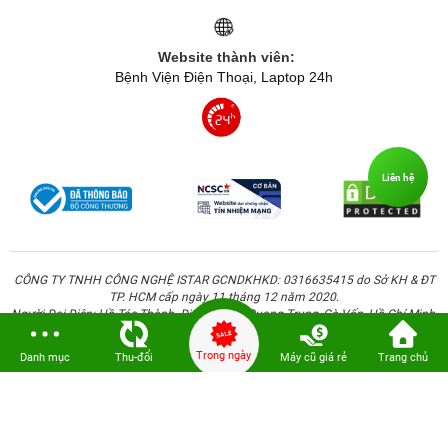
Website thành viên:
Bệnh Viện Điện Thoại, Laptop 24h
Liên hệ
CÔNG TY TNHH CÔNG NGHỆ ISTAR GCNDKHKD: 0316635415 do Sở KH & ĐT
TP. HCM cấp ngày 11 tháng 12 năm 2020.
Người Đại Diện: Hồ Tác Thành. Địa chỉ: 389 Quang Trung, Gò Vấp, Hồ Chí Minh.
Trong ngày
Danh mục
Thu-đổi
Máy cũ giá rẻ
Trang chủ