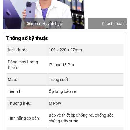
Diễn viên Huỳnh Lập
Khách mua hàng
Thông số kỹ thuật
Kích thước:
109 x 220 x 27mm
Dòng máy tương
iPhone 13 Pro
thích:
Màu:
Trong suốt
Tiện ích:
Ốp lưng bảo vệ
Thương hiệu:
MiPow
Bảo vệ thiết bị; Chống rơi, chống sốc,
Tính năng cơ bản:
chống trầy xước