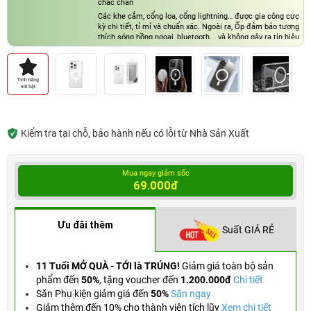
chắc chắn
Các khe cắm, cổng loa, cổng lightning… được gia công cực
kỳ chi tiết, tỉ mỉ và chuẩn xác. Ngoài ra, Ốp đảm bảo tương
thích sóng hồng ngoại, bluetooth,… và không gây ra tín hiệu
mạng, sóng điện thoại kém
Đặc biệt mặt lưng thiết kế “Optical texture” giúp giảm
nhiệt mặt lưng trong quá trình sạc và sử dụng
Kiểm tra tại chỗ, bảo hành nếu có lỗi từ Nhà Sản Xuất
Mua ngay giảm sốc
69.000đ
Ưu đãi thêm
Suất GIÁ RẺ
11 Tuổi MỞ QUÀ - TỚI là TRÚNG!
Giảm giá toàn bộ sản
phẩm đến
50%
,
tặng voucher đến
1.200.000đ
Chi tiết
Săn Phụ kiện giảm giá đến
50%
Săn ngay
Giảm thêm đến 10% cho thành viên tích lũy
Xem chi tiết