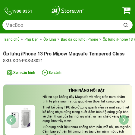
1900.0351
Trang chủ
Phụ kiện
Ốp lưng
Bao da ốp lưng iPhone
Ốp lưng iPhone 13
Ốp lưng iPhone 13 Pro Mipow Magsafe Tempered Glass
SKU: KG6-PKS-43021
Xem cấu hình
So sánh
TÍNH NĂNG NỔI BẬT
Hỗ trợ sạc không dây Magsafe với vòng tròn nam châm
tinh tế phía sau mặt ốp giúp điện thoại hít cứng cáp hơn
Thiết kế bằng TPU dẻo ở xung quanh viền và mặt sau thiết
kế bằng nhựa cứng trong suốt đảm bảo độ cứng giúp bảo
vệ điện thoại của bạn tối ưu nhất và hạn chế ố vàng khi sử
dụng, khó trầy xước
Sử dụng chất liệu nhựa chống bám bẩn, mồ hôi, nhưng vẫn
đảm bảo sự tiện lội trong thao tác cầm nắm một cách