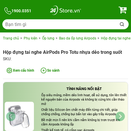
1900.0351
Trang chủ
Phụ kiện
Ốp lưng
Bao da ốp lưng Airpods
Hộp đựng tai nghe 
Hộp đựng tai nghe AirPods Pro Totu nhựa dẻo trong suốt
SKU:
Xem cấu hình
So sánh
TÍNH NĂNG NỔI BẬT
Ốp siêu mỏng, mềm dẻo linh hoạt, dễ sử dụng, tôn lên thiết
kế nguyên bản của Airpods và không bị cứng khi cần tháo
mở
Chất liệu Silicon ôm chắt máy đến từng chi tiết, giúp
chống chống, chống bụi bẩn lọt vào gây trầy Airpods
Bề mặt mịn lì nên khi cầm nắm không bị trơn trượt khi
cầm Airpods không ốp
Thiết kế tinh tế, có cổng sạc Airpods