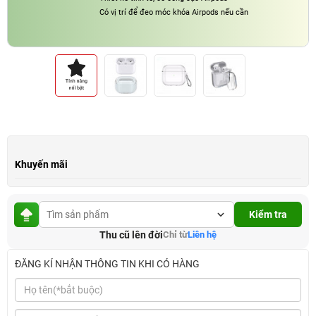
Có vị trí để đeo móc khóa Airpods nếu cần
Khuyến mãi
Kiểm tra
Thu cũ lên đời
Chỉ từ
Liên hệ
ĐĂNG KÍ NHẬN THÔNG TIN KHI CÓ HÀNG