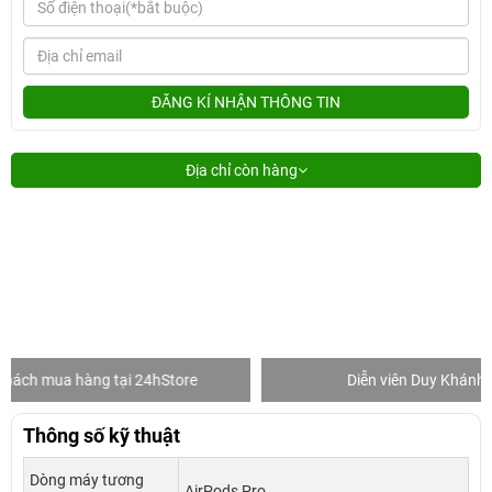
ĐĂNG KÍ NHẬN THÔNG TIN
Địa chỉ còn hàng
tore
Diễn viên Duy Khánh
Khác
Thông số kỹ thuật
Dòng máy tương
AirPods Pro