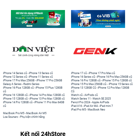
iPhone 14 Series cũ
-
iPhone 13 Series cũ
iPhone 17 cũ
-
iPhone 17 Pro Max cũ
iPhone 12 Series cũ
-
iPhone 11 Series cũ
iPhone 16 Series cũ
-
iPhone 16 Pro Max 256GB cũ
iPhone 17 Pro Max 256GB
-
iPhone 17 Pro 256GB
iPhone 16 Pro 128GB cũ
-
iPhone 15 Pro 128GB cũ
Galaxy A Series
-
Redmi Series
iPhone 15 Pro Max 256GB cũ
-
iPhone 15 Series cũ
iPhone 16 Plus 128GB cũ
-
iPhone 15 Plus 128GB
iPhone 13 128GB Cũ
-
iPhone 12 Pro Max 128GB
cũ
Cũ
iPhone 16 128GB cũ
-
iPhone 14 Pro Max 128GB cũ
Watch cũ
-
AirPods cũ
iPhone 15 128GB cũ
-
iPhone 13 Pro Max 128GB cũ
Watch Series 11
-
Watch SE 2025
iPhone 14 Pro 128GB cũ
-
iPhone 11 Pro Max 64GB
Pencil Pro 2024
-
Apple AirPods
cũ
iPad A16
-
iPad Air M4
-
iPad mini 7
iPad Pro M5
-
MacBook Neo
MacBook Pro M5
-
MacBook Air M5
Loa Sounarc
-
Phụ kiện chính hãng
Kết nối 24hStore