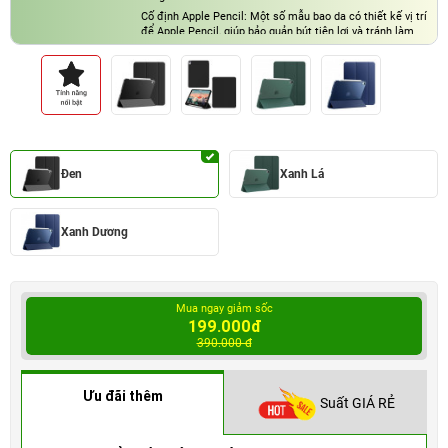
Cố định Apple Pencil: Một số mẫu bao da có thiết kế vị trí
để Apple Pencil, giúp bảo quản bút tiện lợi và tránh làm
mất
Tính năng chống trượt: Bề mặt bao da thường có chất liệu
chống trượt, giúp bạn cầm nắm chắc chắn hơn và tránh rơi
vỡ
Đen
Xanh Lá
Xanh Dương
Mua ngay giảm sốc
199.000đ
390.000 đ
Ưu đãi thêm
Suất GIÁ RẺ