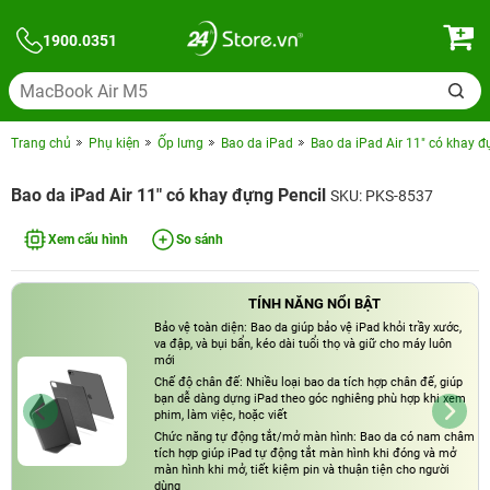
1900.0351
Trang chủ
Phụ kiện
Ốp lưng
Bao da iPad
Bao da iPad Air 11" có khay đ
Bao da iPad Air 11" có khay đựng Pencil
SKU: PKS-8537
Xem cấu hình
So sánh
TÍNH NĂNG NỔI BẬT
Bảo vệ toàn diện: Bao da giúp bảo vệ iPad khỏi trầy xước,
va đập, và bụi bẩn, kéo dài tuổi thọ và giữ cho máy luôn
mới
Chế độ chân đế: Nhiều loại bao da tích hợp chân đế, giúp
bạn dễ dàng dựng iPad theo góc nghiêng phù hợp khi xem
phim, làm việc, hoặc viết
Chức năng tự động tắt/mở màn hình: Bao da có nam châm
tích hợp giúp iPad tự động tắt màn hình khi đóng và mở
màn hình khi mở, tiết kiệm pin và thuận tiện cho người
dùng