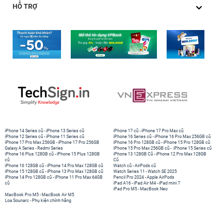
HỖ TRỢ
iPhone 14 Series cũ
-
iPhone 13 Series cũ
iPhone 17 cũ
-
iPhone 17 Pro Max cũ
iPhone 12 Series cũ
-
iPhone 11 Series cũ
iPhone 16 Series cũ
-
iPhone 16 Pro Max 256GB cũ
iPhone 17 Pro Max 256GB
-
iPhone 17 Pro 256GB
iPhone 16 Pro 128GB cũ
-
iPhone 15 Pro 128GB cũ
Galaxy A Series
-
Redmi Series
iPhone 15 Pro Max 256GB cũ
-
iPhone 15 Series cũ
iPhone 16 Plus 128GB cũ
-
iPhone 15 Plus 128GB
iPhone 13 128GB Cũ
-
iPhone 12 Pro Max 128GB
cũ
Cũ
iPhone 16 128GB cũ
-
iPhone 14 Pro Max 128GB cũ
Watch cũ
-
AirPods cũ
iPhone 15 128GB cũ
-
iPhone 13 Pro Max 128GB cũ
Watch Series 11
-
Watch SE 2025
iPhone 14 Pro 128GB cũ
-
iPhone 11 Pro Max 64GB
Pencil Pro 2024
-
Apple AirPods
cũ
iPad A16
-
iPad Air M4
-
iPad mini 7
iPad Pro M5
-
MacBook Neo
MacBook Pro M5
-
MacBook Air M5
Loa Sounarc
-
Phụ kiện chính hãng