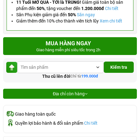
11 Tuổi MỞ QUÀ - TỚI là TRÚNG!
Giảm giá toàn bộ sản
phẩm đến
50%
,
tặng voucher đến
1.200.000đ
Chi tiết
Săn Phụ kiện giảm giá đến
50%
Săn ngay
Giảm thêm đến 10% cho thành viên tích lũy
Xem chi tiết
MUA HÀNG NGAY
Giao hàng miễn phí siêu tốc trong 2h
Kiểm tra
Thu cũ lên đời
Chỉ từ
199.000đ
Địa chỉ còn hàng
Giao hàng toàn quốc
Quyền lợi bảo hành & đổi sản phẩm
Chi tiết