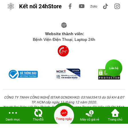
Kết nối 24hStore
Website thành viên:
Bệnh Viện Điện Thoại, Laptop 24h
Liên hệ
CÔNG TY TNHH CÔNG NGHỆ ISTAR GCNDKHKD: 0316635415 do Sở KH & ĐT
TP. HCM cấp ngày 11 tháng 12 năm 2020.
Người Đại Diện: Hồ Tác Thành. Địa chỉ: 389 Quang Trung, Gò Vấp, Hồ Chí Minh.
Trong ngày
Danh mục
Thu-đổi
Máy cũ giá rẻ
Trang chủ