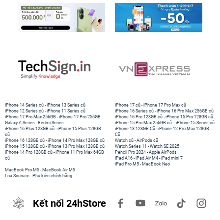
iPhone 14 Series cũ
-
iPhone 13 Series cũ
iPhone 17 cũ
-
iPhone 17 Pro Max cũ
iPhone 12 Series cũ
-
iPhone 11 Series cũ
iPhone 16 Series cũ
-
iPhone 16 Pro Max 256GB cũ
iPhone 17 Pro Max 256GB
-
iPhone 17 Pro 256GB
iPhone 16 Pro 128GB cũ
-
iPhone 15 Pro 128GB cũ
Galaxy A Series
-
Redmi Series
iPhone 15 Pro Max 256GB cũ
-
iPhone 15 Series cũ
iPhone 16 Plus 128GB cũ
-
iPhone 15 Plus 128GB
iPhone 13 128GB Cũ
-
iPhone 12 Pro Max 128GB
cũ
Cũ
iPhone 16 128GB cũ
-
iPhone 14 Pro Max 128GB cũ
Watch cũ
-
AirPods cũ
iPhone 15 128GB cũ
-
iPhone 13 Pro Max 128GB cũ
Watch Series 11
-
Watch SE 2025
iPhone 14 Pro 128GB cũ
-
iPhone 11 Pro Max 64GB
Pencil Pro 2024
-
Apple AirPods
cũ
iPad A16
-
iPad Air M4
-
iPad mini 7
iPad Pro M5
-
MacBook Neo
MacBook Pro M5
-
MacBook Air M5
Loa Sounarc
-
Phụ kiện chính hãng
Kết nối 24hStore