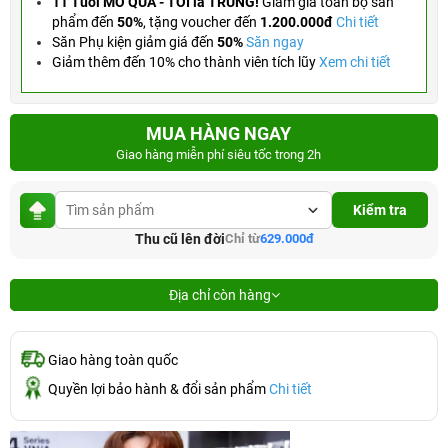
11 Tuổi MỞ QUÀ - TỚI là TRÚNG!
Giảm giá toàn bộ sản
phẩm đến
50%
,
tặng voucher đến
1.200.000đ
Chi tiết
Săn Phụ kiện giảm giá đến
50%
Săn ngay
Giảm thêm đến 10% cho thành viên tích lũy
Xem chi tiết
MUA HÀNG NGAY
Giao hàng miễn phí siêu tốc trong 2h
Kiểm tra
Thu cũ lên đời
Chỉ từ
629.000đ
Địa chỉ còn hàng
Giao hàng toàn quốc
Quyền lợi bảo hành & đổi sản phẩm
Chi tiết