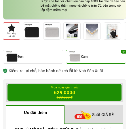
Được chế tác với chất liệu cao cấp 100% tái chế để tạo nên
bề mặt chống thấm nước và chống tràn đổ, bên trong có
lớp đệm mềm mại
Đen
Xám
Kiểm tra tại chỗ, bảo hành nếu có lỗi từ Nhà Sản Xuất
Mua ngay giảm sốc
629.000đ
690.000 đ
Ưu đãi thêm
Suất GIÁ RẺ