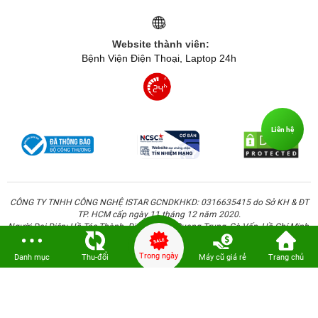
Website thành viên:
Bệnh Viện Điện Thoại, Laptop 24h
Liên hệ
CÔNG TY TNHH CÔNG NGHỆ ISTAR GCNDKHKD: 0316635415 do Sở KH & ĐT
TP. HCM cấp ngày 11 tháng 12 năm 2020.
Người Đại Diện: Hồ Tác Thành. Địa chỉ: 389 Quang Trung, Gò Vấp, Hồ Chí Minh.
Trong ngày
Danh mục
Thu-đổi
Máy cũ giá rẻ
Trang chủ