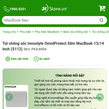
1900.0351
Trang chủ
Phụ kiện
Phụ kiện MacBook
Balo, túi chống sốc
Túi chống số
Túi chống sốc Innostyle OmniProtect Slim MacBook 13/14
inch (S112)
SKU: PKS-8904
Xem cấu hình
So sánh
TÍNH NĂNG NỔI BẬT
Thiết kế tinh tế, phong cách thoải mái mang lại sự tiện lợi,
gọn gàng cho việc mang theo bất cứ khi nào
Túi ngoài được bảo vệ bằng nam châm giúp giữ cho các
vật dụng cần thiết luôn sẵn sàng trong tầm tay
Công nghệ ArmoredEdge độc quyền giúp hấp thụ lực va
đập, các tấm nội thất và mép bọc bằng lớp mút
microfleece có độ chặt và độ dày cao