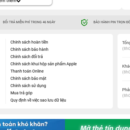
em thêm
ĐỔI TRẢ MIỄN PHÍ TRONG 46 NGÀY
BẢO HÀNH PIN TRỌN ĐỜ
Chính sách hoàn tiền
Tổn
(8h0
Chính sách bảo hành
Chính sách đổi trả
t với hiệu năng cực đỉnh
Chính sách khui hộp sản phẩm Apple
Khá
Thanh toán Online
(8h0
iều so với thế hệ đầu nhưng hiệu năng đã được cải thiện
Chính sách bảo mật
ập nhật. Chiếc đồng hồ có cảm biến theo dõi tai nạn
hời gian sử dụng của người dùng lên rất lâu. Ngoài ra,
Chính sách sử dụng
Phản
ề chiếc smartwatch này.
Mua trả góp
(8h0
Quy định về việc sao lưu dữ liệu
h Series SE 2022 cũ
ữ nguyên thiết kế như phiên bản trước đó nhưng được
ười dùng một không gian hiển thị vô cùng rộng rãi.