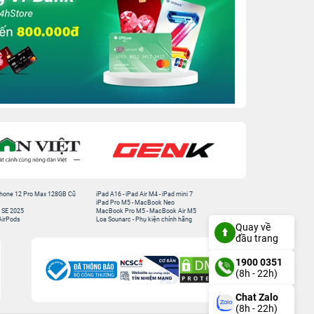
hone 12 Pro Max 128GB Cũ
iPad A16
-
iPad Air M4
-
iPad mini 7
iPad Pro M5
-
MacBook Neo
 SE 2025
MacBook Pro M5
-
MacBook Air M5
AirPods
Loa Sounarc
-
Phụ kiện chính hãng
Quay về
đầu trang
1900 0351
(8h - 22h)
Chat Zalo
(8h - 22h)