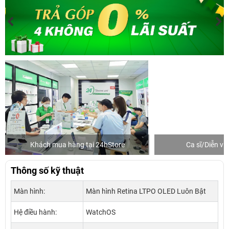
Khách mua hàng tại 24hStore
Ca sĩ/Diễn v
Thông số kỹ thuật
Màn hình:
Màn hình Retina LTPO OLED Luôn Bật
Hệ điều hành:
WatchOS