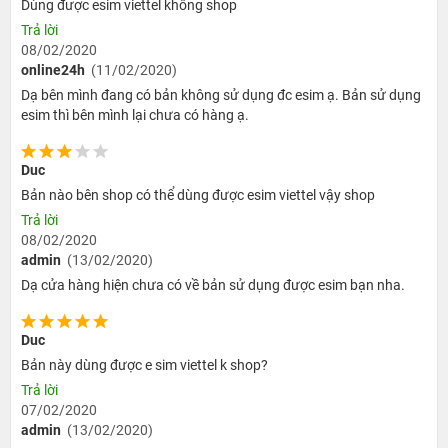
Dùng được esim viettel không shop
cùng đẹp và lạ mắt. Có 4 màu cơ bản để người dùng có
Trả lời
thể lựa chọn, cụ thể là đen, bạc, vàng và hồng. Phần dây
08/02/2020
online24h
(11/02/2020)
đeo có lỗ bấm nhỏ, giúp chiếc smartwatch có thể phù
Dạ bên mình đang có bản không sử dụng đc esim ạ. Bản sử dụng
hợp với mọi kích cỡ tay, nêu bật lên phong cách từng cá
esim thì bên mình lại chưa có hàng ạ.
nhân.
Nút bấm
: Nút điều khiển (tức Digital Crown) được đặt
Duc
bên một cạnh đồng hồ tạo cảm giác chắc chắn hơn so
Bản nào bên shop có thể dùng được esim viettel vậy shop
với các phiên bản tiền nhiệm (tức Series 2 và Series 1).
Trả lời
Tấm nền OLED trên thiết bị với cường độ sáng màn hình
08/02/2020
lên tới 1000nit, hoạt động mạnh mẽ cho khả năng hiển
admin
(13/02/2020)
thị thông tin hình ảnh sắc nét và chân thật.
Dạ cửa hàng hiện chưa có về bản sử dụng được esim bạn nha.
1.2. Cấu hình khủng, hiệu năng mạnh mẽ
Duc
Hệ điều hành WatchOS
: Apple Watch Series 3 đã được
Bản này dùng được e sim viettel k shop?
nâng cấp tích hợp hệ điều hành WatchOS mới nhất kèm
Trả lời
theo tính năng hỗ trợ Gymkit giúp người dùng có thể theo
07/02/2020
dõi các vận động thể thao trong ngày một cách dễ dàng
admin
(13/02/2020)
nhất, đồng thời mặt màn hình cũng hiển thị các nội dung