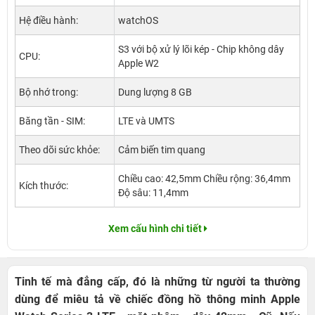
Hệ điều hành:
watchOS
S3 với bộ xử lý lõi kép - Chip không dây
CPU:
Apple W2
Bộ nhớ trong:
Dung lượng 8 GB
Băng tần - SIM:
LTE và UMTS
Theo dõi sức khỏe:
Cảm biến tim quang
Chiều cao: 42,5mm Chiều rộng: 36,4mm
Kích thước:
Độ sâu: 11,4mm
Xem cấu hình chi tiết
Tinh tế mà đẳng cấp, đó là những từ người ta thường
dùng để miêu tả về chiếc đồng hồ thông minh Apple