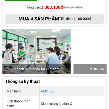
3.380.100đ
4.480.100đ
Tổng tiền:
MUA
4
SẢN PHẨM
Tiết kiệm 1.100.000đ
Khách mua hàng tại 24hStore
Ca sĩ/Diễn v
Thông số kỹ thuật
Màn hình:
AMOLED
Kích thước màn
Kính cường lực ion-X
hình: