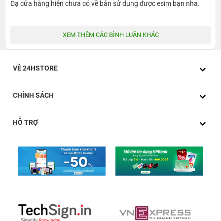
Dạ cửa hàng hiện chưa có về bản sử dụng được esim bạn nha.
ngắn gọn về thời tiết theo từng thời điểm, tin nhắn, sự
kiện được cập nhật liên tục để người dùng kịp thời nắm
XEM THÊM CÁC BÌNH LUẬN KHÁC
bắt.
VỀ 24HSTORE
CHÍNH SÁCH
HỖ TRỢ
Bộ xử lý
: Với bộ xử lý 2 nhân, dòng Series 3 cho hiệu
năng hoạt động mạnh mẽ hơn hẳn Series 2 trước đó tới
70%, các ứng dụng theo đó có thể chạy nhanh và mượt
mà hơn. Bộ nhớ 8GB cho phép người dùng lưu trữ thoả