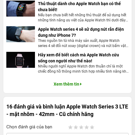
Thủ thuật dành cho Apple Watch bạn có thể
Apple Watch Series 3 – đúng như tên gọi, là dòng sản
chưa biết!
Nếu bạn chưa biết hết những thủ thuật để sử dụng hết
phẩm đồng hồ thông minh thế hệ thứ 3 được sản xuất
những tính năng ưu việt của Apple Watch thì dưới đây
bởi thương hiệu Apple. Ngay từ ngày ra mắt, dòng sản
là những bật mí thủ thuật dành cho Apple Watch mà
Apple Watch series 4 sẽ sử dụng nút rắn điện
bạn nhất định đừng bỏ qua.
phẩm này không khiến người dùng thất vọng khi có thiết
dung như iPhone 7?
kế tinh tế cùng sự đột phá vượt trội về các chức năng,
Theo nguồn tin từ nhà máy sản xuất, Apple Watch
series 4 sẽ đổi nút xoay (digital crown) và nút bấm vật
hơn hẳn những phiên bản đời trước.
lý của Apple Watch sẽ sớm đi theo nút Home trên
Hãy xem để biết cách mà Apple Watch cứu
1. Apple Watch Series 3 LTE - mặt nhôm - dây
iPhone 7 trở đi, tức chuyển sang nút rắn điện dung.
sống con người như thế nào!
42mm – Cũ nổi bật như thế nào?
Nhiều người nghĩ Apple Watch đơn thuần chỉ là một
chiếc đồng hồ thông minh tích hợp nhiều tính năng khi
Xét về mặt thẩm mỹ, những thiết kế của Apple Watch
được đồng bộ hóa với iPhone. Tuy nhiên trên thực tế
thoạt trông khá giống nhau. Apple Watch Series 3 vẫn giữ
đồng hồ thông minh của Apple làm được nhiều hơn
Xem thêm tin
như thế nữa khi nhà sản xuất đã đặt vào nó một khả
được những đường nét thiết kế đặc trưng cơ bản như vẻ
năng phi thường có thể đo được các chỉ số nhịp tim của
ngoài từng được áp dụng trên những phiên bản trước, dĩ
người đeo. Sau đây là một số trường hợp được cứu
nhiên, bên cạnh đó cũng có những điểm nhấn đột phá
sống nhờ vào Apple Watch.
16 đánh giá và bình luận
Apple Watch Series 3 LTE
tạo nên sự khác biệt.
- mặt nhôm - 42mm - Cũ chính hãng
1.1. Thiết kế tổng quan đơn giản, tinh tế
Chọn đánh giá của bạn
Màn hình
: Màn hình chiếc smartwatch là một khối vuông,