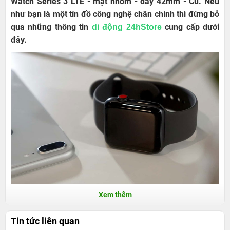
Watch Series 3 LTE - mặt nhôm - dây 42mm - Cũ. Nếu
như bạn là một tín đồ công nghệ chân chính thì đừng bỏ
qua những thông tin
cung cấp dưới
di động 24hStore
đây.
Xem thêm
Apple Watch Series 3 LTE - mặt nhôm - dây
42mm – Cũ tại 24hStore – chất lượng như
Tin tức liên quan
mới, bao giá thị trường