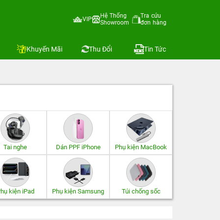
Hệ Thống
Tra cứu
VIP
Showroom
đơn hàng
Khuyến Mãi
Thu Đổi
Tin Tức
Tai nghe
Dán PPF iPhone
Phụ kiện MacBook
hụ kiện iPad
Phụ kiện Samsung
Túi chống sốc