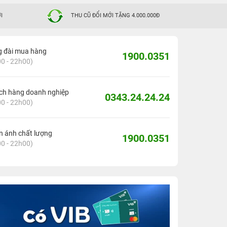
I
THU CŨ ĐỔI MỚI TẶNG 4.000.000Đ
g đài mua hàng
1900.0351
0 - 22h00)
ch hàng doanh nghiệp
0343.24.24.24
0 - 22h00)
 ánh chất lượng
1900.0351
0 - 22h00)