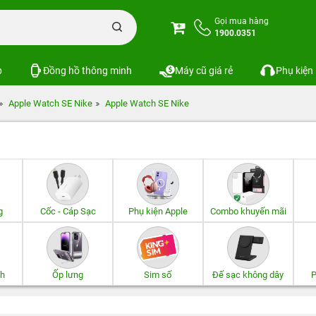
Gọi mua hàng
1900.0351
p
Đồng hồ thông minh
Máy cũ giá rẻ
Phụ kiện
Apple Watch SE Nike
Apple Watch SE Nike
g
Cốc - Cáp Sạc
Phụ kiện Apple
Combo khuyến mãi
th
Ốp lưng
Sim số
Đế sạc không dây
P