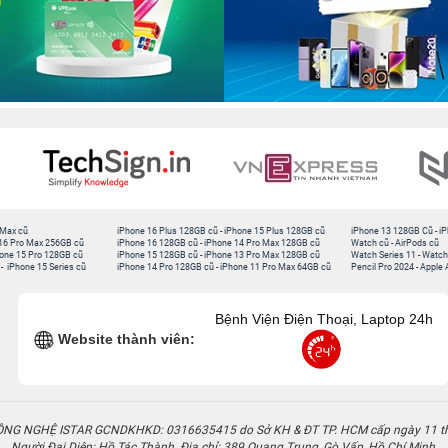
 Max cũ
iPhone 16 Plus 128GB cũ
-
iPhone 15 Plus 128GB cũ
iPhone 13 128GB Cũ
-
iP
16 Pro Max 256GB cũ
iPhone 16 128GB cũ
-
iPhone 14 Pro Max 128GB cũ
Watch cũ
-
AirPods cũ
one 15 Pro 128GB cũ
iPhone 15 128GB cũ
-
iPhone 13 Pro Max 128GB cũ
Watch Series 11
-
Watch
-
iPhone 15 Series cũ
iPhone 14 Pro 128GB cũ
-
iPhone 11 Pro Max 64GB cũ
Pencil Pro 2024
-
Apple 
Bệnh Viện Điện Thoại, Laptop 24h
Website thành viên:
G NGHỆ ISTAR GCNDKHKD: 0316635415 do Sở KH & ĐT TP. HCM cấp ngày 11 t
Người Đại Diện: Hồ Tác Thành. Địa chỉ: 389 Quang Trung, Gò Vấp, Hồ Chí Minh.