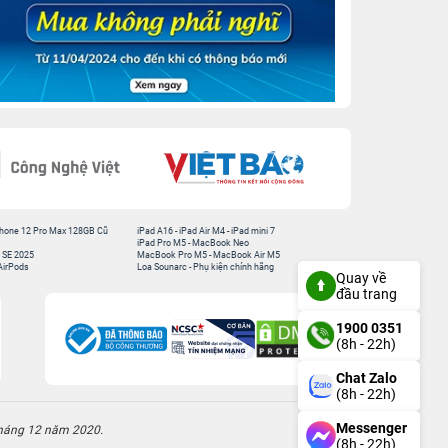
hone 12 Pro Max 128GB Cũ
iPad A16
-
iPad Air M4
-
iPad mini 7
iPad Pro M5
-
MacBook Neo
 SE 2025
MacBook Pro M5
-
MacBook Air M5
AirPods
Loa Sounarc
-
Phụ kiện chính hãng
Quay về
đầu trang
1900 0351
(8h - 22h)
Chat Zalo
(8h - 22h)
Messenger
háng 12 năm 2020.
(8h - 22h)