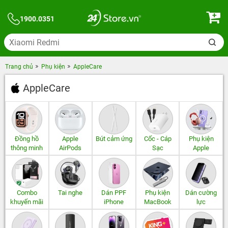
1900.0351
Trang chủ
Phụ kiện
AppleCare
AppleCare
Đồng hồ
Apple
Bút cảm ứng
Cốc - Cáp
Phụ kiện
thông minh
AirPods
Sạc
Apple
Combo
Tai nghe
Dán PPF
Phụ kiện
Dán cường
khuyến mãi
iPhone
MacBook
lực