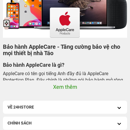
Bảo hành AppleCare - Tăng cường bảo vệ cho
mọi thiết bị nhà Táo
Bảo hành AppleCare là gì?
AppleCare có tên gọi tiếng Anh đầy đủ là AppleCare
Protection Plan. Đây chính là những gói bảo hành mở rộng
giúp cho người sử dụng các sản phẩm của Apple được bảo
Xem thêm
vệ an toàn hơn. AppleCare sẽ giúp bạn giảm bớt các chi phí
nếu như có bất kỳ hỏng hóc nào về phần mềm hay phần
cứng trên thiết bị.
VỀ 24HSTORE
Các sản phẩm của Apple chỉ có thời gian bảo hành nhất
định nên bạn hoàn toàn có thể mua một gói AppleCare để
CHÍNH SÁCH
kéo dài thêm thời hạn bảo hành cho các thiết bị của mình