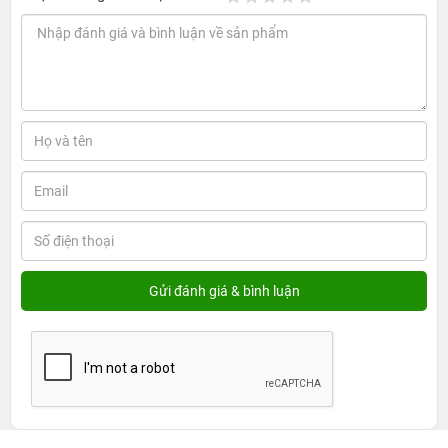
Tương thích với sạc Magsafe tân tiến
Điều đặc biệt cải tiến cho chiếc AirPods Pro 2021 là khả
năng tương thích với sạc không dây Magsafe của
iPhone. Chỉ cần đặt dock sạc vào bộ sạc Magsafe và mọi
việc còn lại đều tự động. Đây là một cải tiến hợp thời,
đơn giản và phù hợp cho những ai yêu thích sự tiện