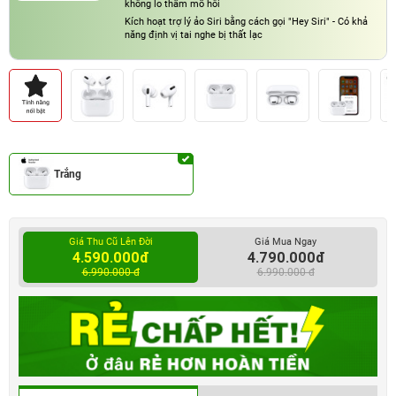
không lo thấm mồ hôi
Kích hoạt trợ lý ảo Siri bằng cách gọi "Hey Siri" - Có khả
năng định vị tai nghe bị thất lạc
Trắng
Giá Thu Cũ Lên Đời
Giá Mua Ngay
4.590.000đ
4.790.000đ
6.990.000 đ
6.990.000 đ