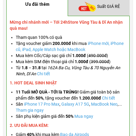
Ưu đãi thêm
Suất GIÁ RẺ
Mừng chi nhánh mới – Tới 24hStore Vũng Tàu & Dĩ An nhận
quà mau!
Tham quan 100% có quà
Tặng voucher
giảm
200.000đ
khi mua
iPhone mới, iPhone
cũ, iPad, Apple Watch hoặc MacBook
Mua kèm Cốc/Cáp sạc giá chỉ
1.000đ
(
490.000đ
)
Mua kèm SIM điện thoại giá chỉ
1.000đ
(
399.000đ
)
Từ
1.8
–
31.8
tại
162A Ba Cu, Vũng Tàu & 70 Nguyễn An
Ninh, Dĩ An
Chi tiết
1. HOT DEAL SINH NHẬT
11 Tuổi MỞ QUÀ - TỚI là TRÚNG!
Giảm giá toàn bộ sản
phẩm đến
50%
,
tặng voucher đến
1.200.000đ
Chi tiết
Săn
iPhone 17 Pro Max
,
Galaxy A17 5G
,
MacBook Neo
,...
Tham gia ngay
Săn phụ kiện giảm giá đến
50%
Mua ngay
2. ƯU ĐÃI MUA KÈM:
Giảm
40%
khi mua kèm
Bao da Airpods