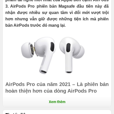
3. AirPods Pro phiên bản Magsafe đầu tiên này đã
nhận được nhiều sự quan tâm vì đổi mới vượt trội
hơn nhưng vẫn giữ được những tiện ích mà phiên
bản AirPods trước đó mang lại.
AirPods Pro của năm 2021 – Là phiên bản
hoàn thiện hơn của dòng AirPods Pro
Thiết kế theo bản cũ nhưng vẫn thay đổi để mới
Xem thêm
hơn