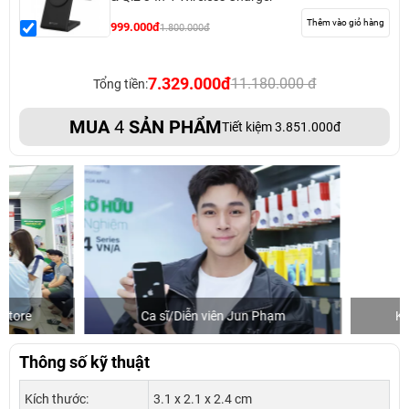
Thêm vào giỏ hàng
999.000đ
1.800.000đ
7.329.000đ
11.180.000 đ
Tổng tiền:
MUA
4
SẢN PHẨM
Tiết kiệm 3.851.000đ
Ca sĩ/Diễn viên Jun Phạm
Khách mua hàng
Thông số kỹ thuật
Kích thước:
3.1 x 2.1 x 2.4 cm