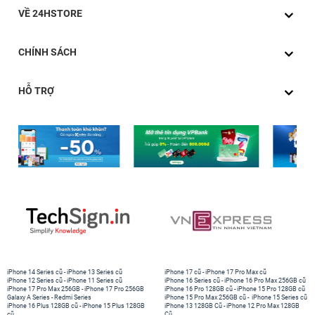
dụng. AirPods Pro Magsafe có thời lượng pin sử dụng
VỀ 24HSTORE
hơn 20 giờ nghe nhạc và hơn 18 giờ đàm thoại. iPhone
hoặc thiết bị đang kết nối sẽ nhận được thông báo tự
CHÍNH SÁCH
động khi pin AirPods yếu. Chỉ sau 5 phút sạc, người
dùng đã có thể sử dụng được 1 giờ nghe nhạc.
HỖ TRỢ
iPhone 14 Series cũ
-
iPhone 13 Series cũ
iPhone 17 cũ
-
iPhone 17 Pro Max cũ
iPhone 12 Series cũ
-
iPhone 11 Series cũ
iPhone 16 Series cũ
-
iPhone 16 Pro Max 256GB cũ
iPhone 17 Pro Max 256GB
-
iPhone 17 Pro 256GB
iPhone 16 Pro 128GB cũ
-
iPhone 15 Pro 128GB cũ
Galaxy A Series
-
Redmi Series
iPhone 15 Pro Max 256GB cũ
-
iPhone 15 Series cũ
iPhone 16 Plus 128GB cũ
-
iPhone 15 Plus 128GB
iPhone 13 128GB Cũ
-
iPhone 12 Pro Max 128GB
cũ
Cũ