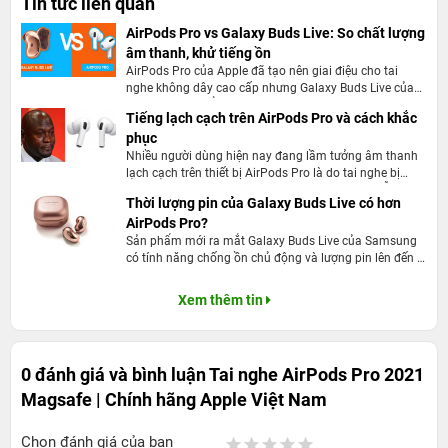
Tin tức liên quan
Dù là phiên bản mới nhưng xét về mặt thiết kế, chiếc
AirPods này vẫn giữ guyên kiểu dáng in-ear kết hợp đệm
AirPods Pro vs Galaxy Buds Live: So chất lượng
âm thanh, khử tiếng ồn
silicon hỗ trợ hiệu ứng âm thanh thật tốt, đảm bảo người
AirPods Pro của Apple đã tạo nên giai điệu cho tai
dùng nghe nhạc êm ái và không gây đau tai. Tuy nhiên,
nghe không dây cao cấp nhưng Galaxy Buds Live của
điểm khác biệt của chiếc Airpods này khiến chúng khác
Samsung có thể trở thành đối thủ trong cuộc chạy đua.
Tiếng lạch cạch trên AirPods Pro và cách khắc
với mẫu đời trước nằm ở chất liệu nhựa cứng bóng màu
phục
trắng sang trọn, phần tai nghe cũng ngắn hơn. Trọng
Nhiều người dùng hiện nay đang lầm tưởng âm thanh
lạch cạch trên thiết bị AirPods Pro là do tai nghe bị
lượng và kích thước của phiên bản Airpods Pro Magsafe
hỏng nhưng thực tế không phải vậy. Nó là một lỗi của
Thời lượng pin của Galaxy Buds Live có hơn
cũng có phần tối ưu hơn cho người dùng. Chỉ với 5.4
nhà sản xuất và sau đây là chi tiết về nó và cách khắc
AirPods Pro?
phục.
gram mỗi bên tai nghe và hộp sạc đi kèm chỉ 45.6 gram.
Sản phẩm mới ra mắt Galaxy Buds Live của Samsung
Bên cạnh đó, đầu típ silicon dỏe cũng được hỗ trợ đến 3
có tính năng chống ồn chủ động và lượng pin lên đến 6
giờ. Vậy thời lượng pin này có thực sự lớn hơn AirPods
kích thước để người dùng dễ dàng lựa chọn cỡ phù hợp
và nó có thực sự sẽ là một đối thủ đáng gờm của
Xem thêm tin
nhất. Đối với các hoạt động cường độ mạnh, chiếc
AirPods Pro không?
AirPods Pro phiên bản mới này có thể chuẩn chống
nước và chống thấm mồ hôi siêu tiện ích
0 đánh giá và bình luận
Tai nghe AirPods Pro 2021
Magsafe | Chính hãng Apple Việt Nam
Chọn đánh giá của bạn