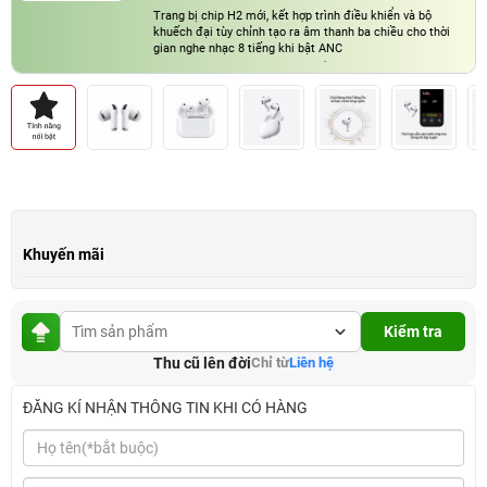
Trang bị chip H2 mới, kết hợp trình điều khiển và bộ
khuếch đại tùy chỉnh tạo ra âm thanh ba chiều cho thời
gian nghe nhạc 8 tiếng khi bật ANC
Kháng nước, chống bụi đạt chuẩn IP57, thoải mái trong
những bài tập cường độ cao và điều kiện thời tiết khó
lường
Khuyến mãi
Kiểm tra
Thu cũ lên đời
Chỉ từ
Liên hệ
ĐĂNG KÍ NHẬN THÔNG TIN KHI CÓ HÀNG