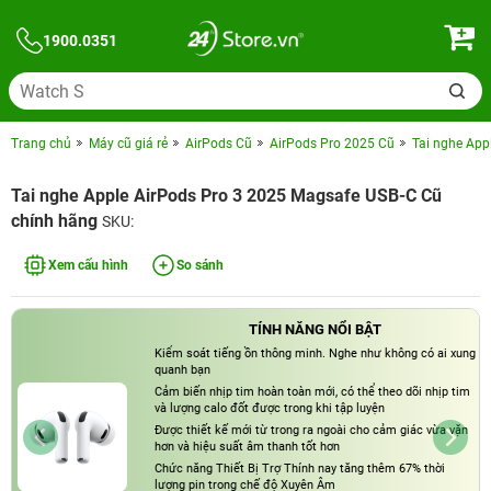
1900.0351
Trang chủ
Máy cũ giá rẻ
AirPods Cũ
AirPods Pro 2025 Cũ
Tai nghe App
Tai nghe Apple AirPods Pro 3 2025 Magsafe USB-C Cũ
chính hãng
SKU:
Xem cấu hình
So sánh
TÍNH NĂNG NỔI BẬT
Kiểm soát tiếng ồn thông minh. Nghe như không có ai xung
quanh bạn
Cảm biến nhịp tim hoàn toàn mới, có thể theo dõi nhịp tim
và lượng calo đốt được trong khi tập luyện
Được thiết kế mới từ trong ra ngoài cho cảm giác vừa vặn
hơn và hiệu suất âm thanh tốt hơn
Chức năng Thiết Bị Trợ Thính nay tăng thêm 67% thời
lượng pin trong chế độ Xuyên Âm