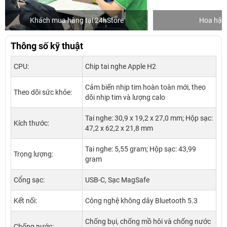
Khách mua hàng tại 24hStore
Hoa hậu 
Thông số kỹ thuật
CPU:
Chip tai nghe Apple H2
Cảm biến nhịp tim hoàn toàn mới, theo
Theo dõi sức khỏe:
dõi nhịp tim và lượng calo
Tai nghe: 30,9 x 19,2 x 27,0 mm; Hộp sạc:
Kích thước:
47,2 x 62,2 x 21,8 mm
Tai nghe: 5,55 gram; Hộp sạc: 43,99
Trọng lượng:
gram
Cổng sạc:
USB-C, Sạc MagSafe
Kết nối:
Công nghệ không dây Bluetooth 5.3
Chống bụi, chống mồ hôi và chống nước
Chống nước: