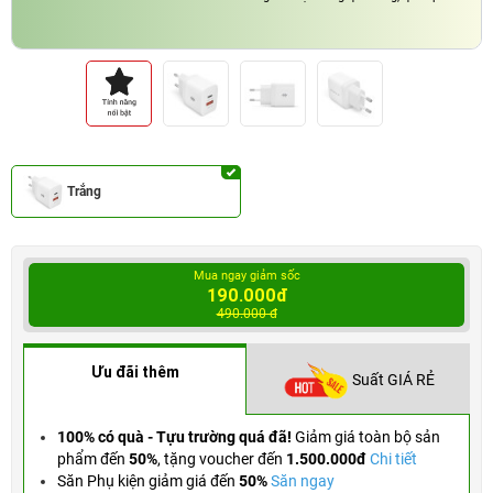
Trắng
Mua ngay giảm sốc
190.000đ
490.000 đ
Ưu đãi thêm
Suất GIÁ RẺ
100% có quà - Tựu trường quá đã!
Giảm giá toàn bộ sản
phẩm đến
50%
,
tặng voucher đến
1.500.000đ
Chi tiết
Săn Phụ kiện giảm giá đến
50%
Săn ngay