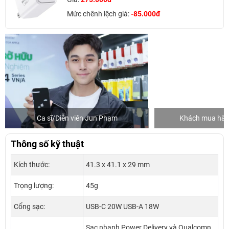
Mức chênh lệch giá:
-85.000đ
Ca sĩ/Diễn viên Jun Phạm
Khách mua hàng
Thông số kỹ thuật
Kích thước:
41.3 x 41.1 x 29 mm
Trọng lượng:
45g
Cổng sạc:
USB-C 20W USB-A 18W
Sạc nhanh Power Delivery và Qualcomn