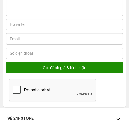
Cốc sạc nhanh 20W 2 cổng Hyper - Sự lựa
chọn hàng đầu cho người tiêu dùng
Cốc sạc nhanh 20W 2 cổng Hyper có thiết kế
nhỏ gọn
Đúng như tên gọi, Cốc sạc nhanh 20W 2 cổng Hyper
được nhà sản xuất thiết kế rất nhỏ gọn nhằm đảm bảo sự
thuận tiện và linh hoạt trong quá trình sử dụng. Cụ thể,
VỀ 24HSTORE
khối lượng cốc sạc chỉ vào khoảng 45g cùng với thiết kế
dây cắm có thể gấp gọn lại giúp bạn có thể mang sản