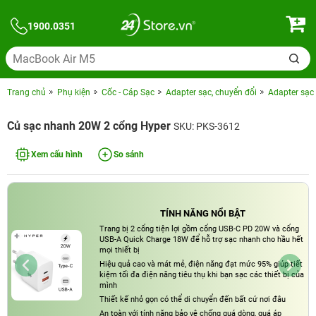
1900.0351
Trang chủ
Phụ kiện
Cốc - Cáp Sạc
Adapter sạc, chuyển đổi
Adapter sạc
Củ sạc nhanh 20W 2 cổng Hyper
SKU: PKS-3612
Xem cấu hình
So sánh
TÍNH NĂNG NỔI BẬT
Trang bị 2 cổng tiện lợi gồm cổng USB-C PD 20W và cổng
USB-A Quick Charge 18W để hỗ trợ sạc nhanh cho hầu hết
mọi thiết bị
Hiệu quả cao và mát mẻ, điện năng đạt mức 95% giúp tiết
kiệm tối đa điện năng tiêu thụ khi bạn sạc các thiết bị của
mình
Thiết kế nhỏ gọn có thể di chuyển đến bất cứ nơi đâu
An toàn với tính năng bảo vệ chống quá dòng, quá áp