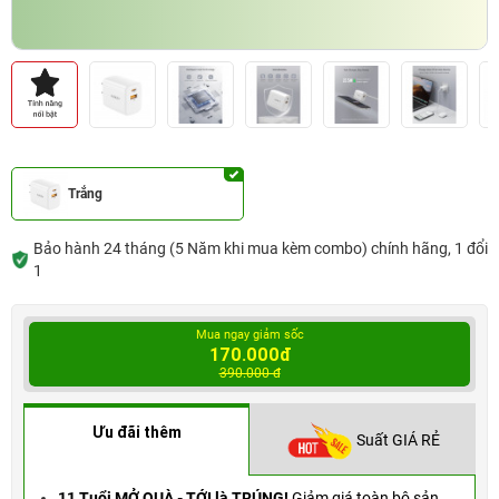
Trắng
Bảo hành 24 tháng (5 Năm khi mua kèm combo) chính hãng, 1 đổi
1
Mua ngay giảm sốc
170.000đ
390.000 đ
Ưu đãi thêm
Suất GIÁ RẺ
11 Tuổi MỞ QUÀ - TỚI là TRÚNG!
Giảm giá toàn bộ sản