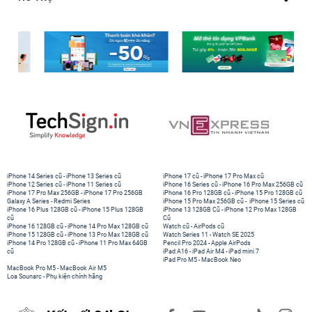
iPhone 14 Series cũ
-
iPhone 13 Series cũ
iPhone 17 cũ
-
iPhone 17 Pro Max cũ
iPhone 12 Series cũ
-
iPhone 11 Series cũ
iPhone 16 Series cũ
-
iPhone 16 Pro Max 256GB cũ
iPhone 17 Pro Max 256GB
-
iPhone 17 Pro 256GB
iPhone 16 Pro 128GB cũ
-
iPhone 15 Pro 128GB cũ
Galaxy A Series
-
Redmi Series
iPhone 15 Pro Max 256GB cũ
-
iPhone 15 Series cũ
iPhone 16 Plus 128GB cũ
-
iPhone 15 Plus 128GB
iPhone 13 128GB Cũ
-
iPhone 12 Pro Max 128GB
cũ
Cũ
iPhone 16 128GB cũ
-
iPhone 14 Pro Max 128GB cũ
Watch cũ
-
AirPods cũ
iPhone 15 128GB cũ
-
iPhone 13 Pro Max 128GB cũ
Watch Series 11
-
Watch SE 2025
iPhone 14 Pro 128GB cũ
-
iPhone 11 Pro Max 64GB
Pencil Pro 2024
-
Apple AirPods
cũ
iPad A16
-
iPad Air M4
-
iPad mini 7
iPad Pro M5
-
MacBook Neo
MacBook Pro M5
-
MacBook Air M5
Loa Sounarc
-
Phụ kiện chính hãng