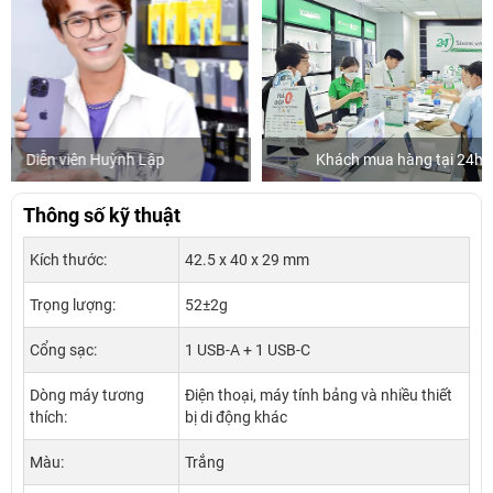
Khách mua hàng tại 24hStore
Ca sĩ/D
Thông số kỹ thuật
Kích thước:
42.5 x 40 x 29 mm
Trọng lượng:
52±2g
Cổng sạc:
1 USB-A + 1 USB-C
Dòng máy tương
Điện thoại, máy tính bảng và nhiều thiết
thích:
bị di động khác
Màu:
Trắng