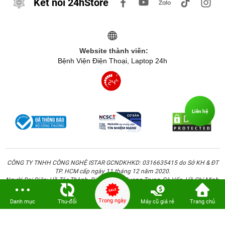
Kết nối 24hStore
Website thành viên:
Bệnh Viện Điện Thoại, Laptop 24h
Liên hệ
CÔNG TY TNHH CÔNG NGHỆ ISTAR GCNDKHKD: 0316635415 do Sở KH & ĐT
TP. HCM cấp ngày 11 tháng 12 năm 2020.
Người Đại Diện: Hồ Tác Thành. Địa chỉ: 389 Quang Trung, Gò Vấp, Hồ Chí Minh.
Trong ngày
Danh mục
Thu-đổi
Máy cũ giá rẻ
Trang chủ