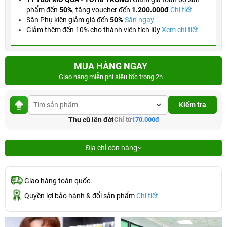
phẩm đến
50%
,
tặng voucher đến
1.200.000đ
Chi tiết
Săn Phụ kiện giảm giá đến
50%
Săn ngay
Giảm thêm đến 10% cho thành viên tích lũy
Xem chi tiết
MUA HÀNG NGAY
Giao hàng miễn phí siêu tốc trong 2h
Kiểm tra
Thu cũ lên đời
Chỉ từ
170.000đ
Địa chỉ còn hàng
Giao hàng toàn quốc.
Quyền lợi bảo hành & đổi sản phẩm
Chi tiết