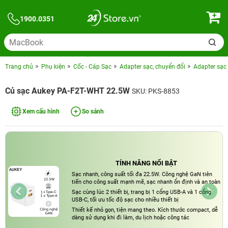
1900.0351
Trang chủ
Phụ kiện
Cốc - Cáp Sạc
Adapter sạc, chuyển đổi
Adapter sạc
Củ sạc Aukey PA-F2T-WHT 22.5W
SKU: PKS-8853
Xem cấu hình
So sánh
TÍNH NĂNG NỔI BẬT
Sạc nhanh, công suất tối đa 22.5W. Công nghệ GaN tiên
tiến cho công suất mạnh mẽ, sạc nhanh ổn định và an toàn
Sạc cùng lúc 2 thiết bị, trang bị 1 cổng USB-A và 1 cổng
USB-C, tối ưu tốc độ sạc cho nhiều thiết bị
Thiết kế nhỏ gọn, tiện mang theo. Kích thước compact, dễ
dàng sử dụng khi đi làm, du lịch hoặc công tác