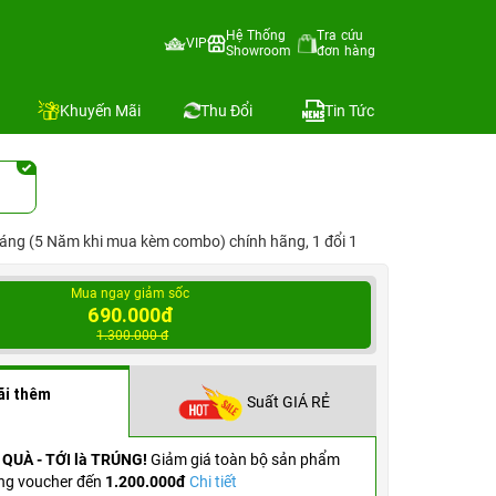
Hệ Thống
Tra cứu
VIP
Showroom
đơn hàng
Địa chỉ còn hàng
Khuyến Mãi
Thu Đổi
Tin Tức
áng (5 Năm khi mua kèm combo) chính hãng, 1 đổi 1
Mua ngay giảm sốc
690.000đ
1.300.000 đ
ãi thêm
Suất GIÁ RẺ
 QUÀ - TỚI là TRÚNG!
Giảm giá toàn bộ sản phẩm
ng voucher đến
1.200.000đ
Chi tiết