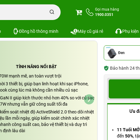
n đổi
Adapter sạc Anker
Củ sạc Anker Zolo 2C1A 70W A121A
Gọi mua hàng
1900.0351
1A
Xem cấu hình
So sánh
SKU: PKS-8864
p
Đồng hồ thông minh
Máy cũ giá rẻ
Phụ kiện
Đen
TÍNH NĂNG NỔI BẬT
Bảo hành 24 th
70W mạnh mẽ, an toàn vượt trội
ời 3 thiết bị, giúp bạn linh hoạt khi sạc iPhone,
ook cùng lúc mà không cần nhiều củ sạc
GaN II giúp kích thước nhỏ hơn 40% so với củ sạc
W nhưng vẫn giữ công suất tối đa
Ưu đ
iểm soát nhiệt độ ActiveShield 2.0 theo dõi nhiệt
iệu lần mỗi ngày, giúp kiểm soát chính xác nhiệt
nhanh công suất cao, bảo vệ thiết bị và duy trì
11 Tuổi MỞ
n định lâu dài
đến
50%
,
tặ