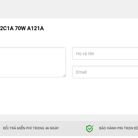
o 2C1A 70W A121A
ĐỔI TRẢ MIỄN PHÍ TRONG 46 NGÀY
BẢO HÀNH PIN TRỌN ĐỜ