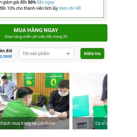
n giảm giá đến
50%
Săn ngay
ến 10% cho thành viên tích lũy
Xem chi tiết
MUA HÀNG NGAY
Giao hàng miễn phí siêu tốc trong 2h
lên đời
Kiểm tra
0.000đ
re
Ca sĩ Văn Mai Hương
Khách