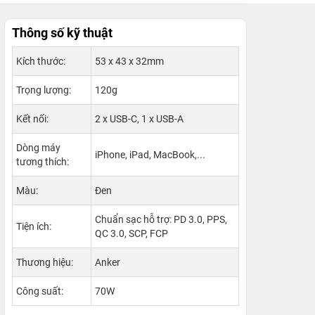
Thông số kỹ thuật
Kích thước:
53 x 43 x 32mm
Trọng lượng:
120g
Kết nối:
2 x USB-C, 1 x USB-A
Dòng máy
iPhone, iPad, MacBook,...
tương thích:
Màu:
Đen
Chuẩn sạc hỗ trợ: PD 3.0, PPS,
Tiện ích:
QC 3.0, SCP, FCP
Thương hiệu:
Anker
Công suất:
70W