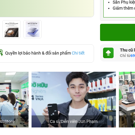
Săn Phụ kiệ
Giảm thêm đ
Thu cũ 
Quyền lợi bảo hành & đổi sản phẩm
Chi tiết
Chỉ từ
69
Ca sĩ/Diễn viên Jun Phạm
Khách mua hàng tại 24hSto