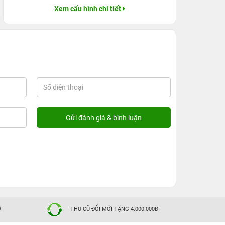
Xem cấu hình chi tiết
I
THU CŨ ĐỔI MỚI TẶNG 4.000.000Đ