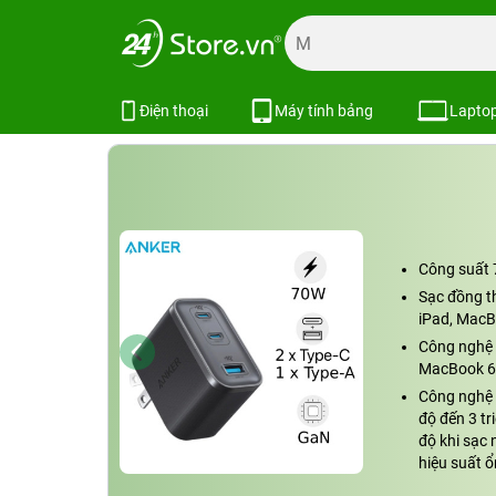
Trang chủ
Phụ kiện
Cốc - Cáp Sạc
Adapter sạc, chuyể
Củ sạc Anker Zolo 2C1A 70W A12
Điện thoại
Máy tính bảng
Lapto
Công suất 
Sạc đồng th
iPad, MacB
Công nghệ 
MacBook 67
Công nghệ k
độ đến 3 tr
độ khi sạc 
hiệu suất ổ