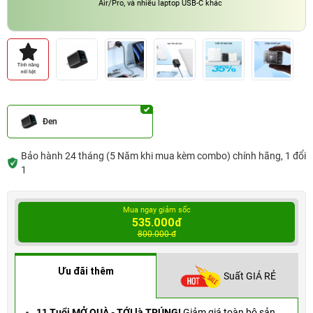
Air/Pro, và nhiều laptop USB-C khác
Đen
Bảo hành 24 tháng (5 Năm khi mua kèm combo) chính hãng, 1 đổi
1
Mua ngay giảm sốc
535.000đ
800.000 đ
Ưu đãi thêm
Suất GIÁ RẺ
11 Tuổi MỞ QUÀ - TỚI là TRÚNG!
Giảm giá toàn bộ sản