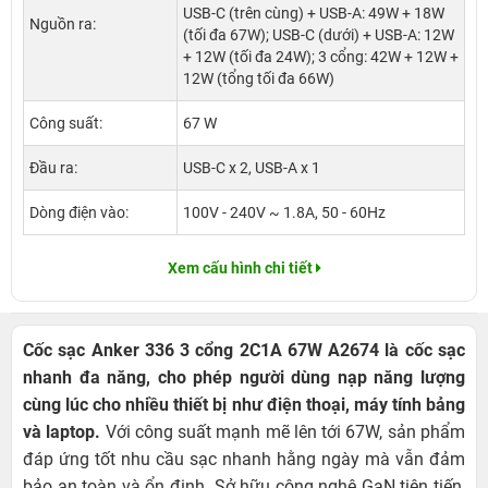
USB-C (trên cùng) + USB-A: 49W + 18W
Nguồn ra:
(tối đa 67W); USB-C (dưới) + USB-A: 12W
+ 12W (tối đa 24W); 3 cổng: 42W + 12W +
12W (tổng tối đa 66W)
Công suất:
67 W
Đầu ra:
USB-C x 2, USB-A x 1
Dòng điện vào:
100V - 240V ~ 1.8A, 50 - 60Hz
Xem cấu hình chi tiết
Cốc sạc Anker 336 3 cổng 2C1A 67W A2674 là cốc sạc
nhanh đa năng, cho phép người dùng nạp năng lượng
cùng lúc cho nhiều thiết bị như điện thoại, máy tính bảng
và laptop.
Với công suất mạnh mẽ lên tới 67W, sản phẩm
đáp ứng tốt nhu cầu sạc nhanh hằng ngày mà vẫn đảm
bảo an toàn và ổn định. Sở hữu công nghệ GaN tiên tiến,