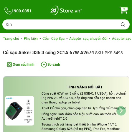
1900.0351
Trang chủ
Phụ kiện
Cốc - Cáp Sạc
Adapter sạc, chuyển đổi
Adapter sạc
Củ sạc Anker 336 3 cổng 2C1A 67W A2674
SKU: PKS-8493
Xem cấu hình
So sánh
TÍNH NĂNG NỔI BẬT
Công suất 67W với 3 cổng (2 USB-C, 1 USB-A), hỗ trợ chuẩn
PD, PPS 2.0 và QC 3.0, đáp ứng nhu cầu sạc nhanh cho
điện thoại, laptop và tablet
Thiết kế nhỏ gọn, chân gập tiện lợi, lý tưởng để mang theo
Công nghệ GaN đảm bảo hiệu suất cao, an toàn với
ActiveShield™ 2.0
Tương thích với hàng loạt thiết bị như iPhone 14/13,
Samsung Galaxy S23 (hỗ trợ PPS), iPad Pro, MacBook