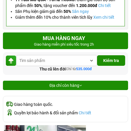
phẩm đến
50%
,
tặng voucher đến
1.200.000đ
Chi tiết
Săn Phụ kiện giảm giá đến
50%
Săn ngay
Giảm thêm đến 10% cho thành viên tích lũy
Xem chi tiết
MUA HÀNG NGAY
Giao hàng miễn phí siêu tốc trong 2h
Kiểm tra
Thu cũ lên đời
Chỉ từ
535.000đ
Địa chỉ còn hàng
Giao hàng toàn quốc.
Quyền lợi bảo hành & đổi sản phẩm
Chi tiết