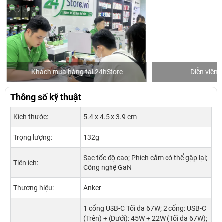
Khách mua hàng tại 24hStore
Diễn viên 
Thông số kỹ thuật
Kích thước:
5.4 x 4.5 x 3.9 cm
Trọng lượng:
132g
Sạc tốc độ cao; Phích cắm có thể gập lại;
Tiện ích:
Công nghệ GaN
Thương hiệu:
Anker
1 cổng USB-C Tối đa 67W; 2 cổng: USB-C
(Trên) + (Dưới): 45W + 22W (Tối đa 67W);