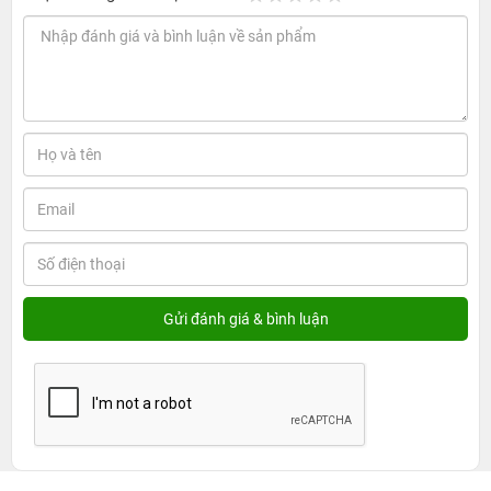
Cốc sạc Anker 336 3 cổng 2C1A 67W A2674:
Giải pháp sạc nhanh, gọn nhẹ và an toàn cho
mọi thiết bị
1. Thiết kế nhỏ gọn và tiện ích vượt trội của Cốc
sạc Anker 336 3 cổng 2C1A 67W A2674
Không chỉ nổi bật nhờ khả năng sạc nhanh mạnh mẽ,
Cốc sạc Anker 336 3 cổng 2C1A 67W A2674 còn ghi
điểm với kiểu dáng nhỏ gọn, tính tiện lợi cao và độ hoàn
thiện tinh tế. Từng chi tiết đều được tính toán kỹ lưỡng để
mang đến trải nghiệm thoải mái và phù hợp với nhịp