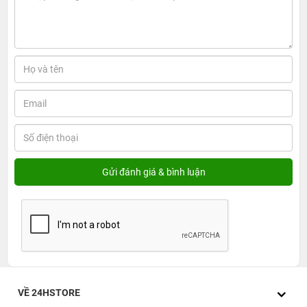
Cốc sạc Anker 323 2 cổng 1C1A 33W A2331 -
Lựa chọn đa năng, tiện lợi cho người dùng
hiện đại
1. Điểm nhấn trong thiết kế của Cốc sạc Anker 323
2 cổng 1C1A 33W A2331
Anker luôn chú trọng đến trải nghiệm người dùng, vì vậy
cốc sạc Anker 323 2 cổng 1C1A 33W A2331 không chỉ
mạnh mẽ về hiệu năng mà còn tinh tế trong từng chi tiết
thiết kế. Sản phẩm được tối ưu để mang lại sự tiện lợi, an
toàn và tính thẩm mỹ cao, phù hợp với phong cách sống
năng động hiện đại.
1.1. Gọn gàng, dễ mang theo
Cốc sạc Anker 323 2 cổng 1C1A 33W A2331 được thiết
kế với mục tiêu mang đến sự tiện lợi tối đa trong quá
trình sử dụng hằng ngày. Nhờ ứng dụng công nghệ thu
VỀ 24HSTORE
gọn hiện đại, sản phẩm nhỏ hơn đến 45% so với các bộ