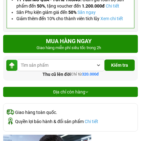
phẩm đến
50%
,
tặng voucher đến
1.200.000đ
Chi tiết
Săn Phụ kiện giảm giá đến
50%
Săn ngay
Giảm thêm đến 10% cho thành viên tích lũy
Xem chi tiết
MUA HÀNG NGAY
Giao hàng miễn phí siêu tốc trong 2h
Kiểm tra
Thu cũ lên đời
Chỉ từ
320.000đ
Địa chỉ còn hàng
Giao hàng toàn quốc.
Quyền lợi bảo hành & đổi sản phẩm
Chi tiết