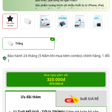
quá nhiệt, quá dòng và ngắn mạch
Sản phẩm tương thích với nhiều thiết bị từ iPhone, iPad,
Samsung Galaxy đến các thiết bị Android và phụ kiện khác
Trắng
Bảo hành 24 tháng (5 Năm khi mua kèm combo) chính hãng, 1 đổi
1
Mua ngay giảm sốc
320.000đ
470.000 đ
Ưu đãi thêm
Suất GIÁ RẺ
11 Tuổi MỞ QUÀ - TỚI là TRÚNG!
Giảm giá toàn bộ sản