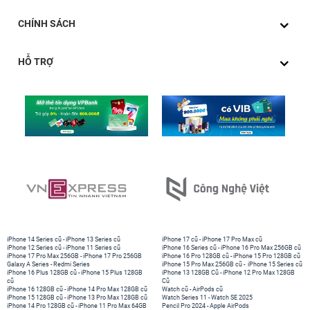
sạc USB-C 30W ban đầu, giúp người dùng tiết kiệm
CHÍNH SÁCH
không gian đáng kể khi cắm ở ổ điện, đặc biệt là trong
môi trường có nhiều thiết bị hoạt động cùng lúc.
HỖ TRỢ
Sự nhỏ gọn này không chỉ giúp việc bố trí gọn gàng hơn
trên bàn làm việc hay góc học tập, mà còn hỗ trợ người
dùng mang theo dễ dàng ở bất kỳ đâu. Với trọng lượng
nhẹ, kiểu dáng vuông vức và thanh mảnh, cốc sạc Anker
323 2 cổng 1C1A 33W A2331 có thể được bỏ vào túi
xách, balo hay thậm chí túi quần mà không gây cồng
kềnh.
iPhone 14 Series cũ
-
iPhone 13 Series cũ
iPhone 17 cũ
-
iPhone 17 Pro Max cũ
iPhone 12 Series cũ
-
iPhone 11 Series cũ
iPhone 16 Series cũ
-
iPhone 16 Pro Max 256GB cũ
iPhone 17 Pro Max 256GB
-
iPhone 17 Pro 256GB
iPhone 16 Pro 128GB cũ
-
iPhone 15 Pro 128GB cũ
Galaxy A Series
-
Redmi Series
iPhone 15 Pro Max 256GB cũ
-
iPhone 15 Series cũ
iPhone 16 Plus 128GB cũ
-
iPhone 15 Plus 128GB
iPhone 13 128GB Cũ
-
iPhone 12 Pro Max 128GB
cũ
Cũ
iPhone 16 128GB cũ
-
iPhone 14 Pro Max 128GB cũ
Watch cũ
-
AirPods cũ
iPhone 15 128GB cũ
-
iPhone 13 Pro Max 128GB cũ
Watch Series 11
-
Watch SE 2025
iPhone 14 Pro 128GB cũ
-
iPhone 11 Pro Max 64GB
Pencil Pro 2024
-
Apple AirPods