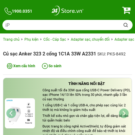
1900.0351
Trang chủ
Phụ kiện
Cốc - Cáp Sạc
Adapter sạc, chuyển đổi
Adapter sạc
Củ sạc Anker 323 2 cổng 1C1A 33W A2331
SKU: PKS-8492
Xem cấu hình
So sánh
TÍNH NĂNG NỔI BẬT
Công suất tối đa 33W qua cổng USB-C Power Delivery (PD),
sạc iPhone 14/13 lên 50% trong 30 phút, nhanh gấp 3 lần
củ sạc thường
1 cổng USB-C và 1 cổng USB-A, cho phép sạc cùng lúc 2
thiết bị mà không lo giảm hiệu suất
Thiết kế siêu nhỏ gọn và chân gập tiện lợi, dễ dàng bỏ vào
túi quần hoặc balo
Được trang bị công nghệ ActiveShield, tự động giám sát
nhiệt độ và điều chỉnh công suất để bảo vệ thiết bị khỏi