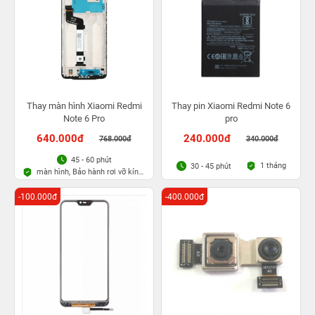
Thay màn hình Xiaomi Redmi
Thay pin Xiaomi Redmi Note 6
Note 6 Pro
pro
640.000đ
240.000đ
768.000đ
340.000đ
45 - 60 phút
1 tháng
30 - 45 phút
màn hình, Bảo hành rơi vỡ kính
1 lần trong 3 tháng
-100.000đ
-400.000đ