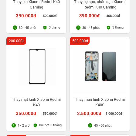
Thay pin Xiaomi Redmi K40
Thay bẹ sạc, chân sạc Xiaomi
Gaming
Redmi K40 Gaming
390.000đ
390.000đ
590.000đ
468.000đ
3 tháng
3 tháng
30 - 45 phút
30 - 45 phút
-200.000đ
-500.000đ
Thay mặt kính Xiaomi Redmi
Thay màn hình Xiaomi Redmi
K40
K40S
350.000đ
2.500.000đ
550.000đ
3.000.000đ
bụi bọt 3 tháng
1 - 2 giờ
45 - 60 phút