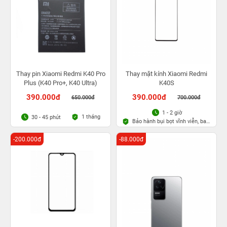
Thay pin Xiaomi Redmi K40 Pro
Thay mặt kính Xiaomi Redmi
Plus (K40 Pro+, K40 Ultra)
K40S
390.000đ
390.000đ
650.000đ
700.000đ
1 - 2 giờ
1 tháng
30 - 45 phút
Bảo hành bụi bọt vĩnh viễn, bao
rơi vỡ kính
-200.000đ
-88.000đ