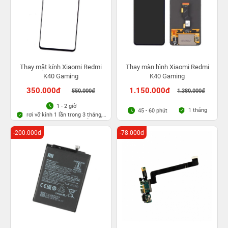
Thay mặt kính Xiaomi Redmi
Thay màn hình Xiaomi Redmi
K40 Gaming
K40 Gaming
350.000đ
1.150.000đ
550.000đ
1.380.000đ
1 - 2 giờ
1 tháng
45 - 60 phút
rơi vỡ kính 1 lần trong 3 tháng,
Bảo hành bụi bọt vĩnh viễn
-200.000đ
-78.000đ