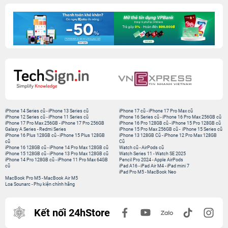
iPhone 14 Series cũ
-
iPhone 13 Series cũ
iPhone 17 cũ
-
iPhone 17 Pro Max cũ
iPhone 12 Series cũ
-
iPhone 11 Series cũ
iPhone 16 Series cũ
-
iPhone 16 Pro Max 256GB cũ
iPhone 17 Pro Max 256GB
-
iPhone 17 Pro 256GB
iPhone 16 Pro 128GB cũ
-
iPhone 15 Pro 128GB cũ
Galaxy A Series
-
Redmi Series
iPhone 15 Pro Max 256GB cũ
-
iPhone 15 Series cũ
iPhone 16 Plus 128GB cũ
-
iPhone 15 Plus 128GB
iPhone 13 128GB Cũ
-
iPhone 12 Pro Max 128GB
cũ
Cũ
iPhone 16 128GB cũ
-
iPhone 14 Pro Max 128GB cũ
Watch cũ
-
AirPods cũ
iPhone 15 128GB cũ
-
iPhone 13 Pro Max 128GB cũ
Watch Series 11
-
Watch SE 2025
iPhone 14 Pro 128GB cũ
-
iPhone 11 Pro Max 64GB
Pencil Pro 2024
-
Apple AirPods
cũ
iPad A16
-
iPad Air M4
-
iPad mini 7
iPad Pro M5
-
MacBook Neo
MacBook Pro M5
-
MacBook Air M5
Loa Sounarc
-
Phụ kiện chính hãng
Kết nối 24hStore