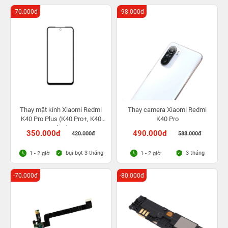
-70.000đ
-98.000đ
Thay mặt kính Xiaomi Redmi
Thay camera Xiaomi Redmi
K40 Pro Plus (K40 Pro+, K40
K40 Pro
Ultra)
350.000đ
490.000đ
420.000đ
588.000đ
bụi bọt 3 tháng
3 tháng
1 - 2 giờ
1 - 2 giờ
-70.000đ
-80.000đ