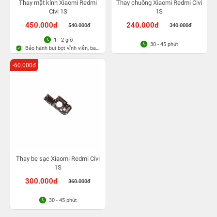
Thay mặt kính Xiaomi Redmi
Thay chuông Xiaomi Redmi Civi
Civi 1S
1S
450.000đ
240.000đ
540.000đ
340.000đ
1 - 2 giờ
30 - 45 phút
Bảo hành bụi bọt vĩnh viễn, bao
rơi vỡ kính
-60.000đ
Thay bẹ sạc Xiaomi Redmi Civi
1S
300.000đ
360.000đ
30 - 45 phút