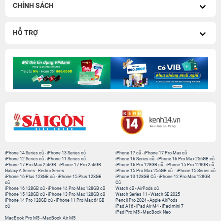
CHÍNH SÁCH
HỖ TRỢ
iPhone 14 Series cũ
-
iPhone 13 Series cũ
iPhone 17 cũ
-
iPhone 17 Pro Max cũ
iPhone 12 Series cũ
-
iPhone 11 Series cũ
iPhone 16 Series cũ
-
iPhone 16 Pro Max 256GB cũ
iPhone 17 Pro Max 256GB
-
iPhone 17 Pro 256GB
iPhone 16 Pro 128GB cũ
-
iPhone 15 Pro 128GB cũ
Galaxy A Series
-
Redmi Series
iPhone 15 Pro Max 256GB cũ
-
iPhone 15 Series cũ
iPhone 16 Plus 128GB cũ
-
iPhone 15 Plus 128GB
iPhone 13 128GB Cũ
-
iPhone 12 Pro Max 128GB
cũ
Cũ
iPhone 16 128GB cũ
-
iPhone 14 Pro Max 128GB cũ
Watch cũ
-
AirPods cũ
iPhone 15 128GB cũ
-
iPhone 13 Pro Max 128GB cũ
Watch Series 11
-
Watch SE 2025
iPhone 14 Pro 128GB cũ
-
iPhone 11 Pro Max 64GB
Pencil Pro 2024
-
Apple AirPods
cũ
iPad A16
-
iPad Air M4
-
iPad mini 7
iPad Pro M5
-
MacBook Neo
MacBook Pro M5
-
MacBook Air M5