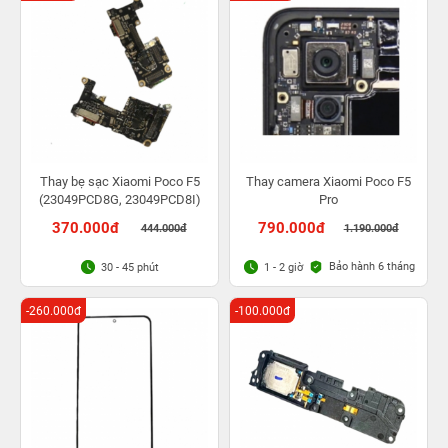
Thay bẹ sạc Xiaomi Poco F5
Thay camera Xiaomi Poco F5
(23049PCD8G, 23049PCD8I)
Pro
370.000đ
790.000đ
444.000đ
1.190.000đ
Bảo hành 6 tháng
30 - 45 phút
1 - 2 giờ
-260.000đ
-100.000đ