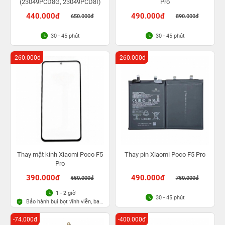
(23049PCD8G, 23049PCD8I)
Pro
440.000đ
490.000đ
650.000đ
890.000đ
30 - 45 phút
30 - 45 phút
-260.000đ
-260.000đ
Thay mặt kính Xiaomi Poco F5
Thay pin Xiaomi Poco F5 Pro
Pro
390.000đ
490.000đ
650.000đ
750.000đ
1 - 2 giờ
30 - 45 phút
Bảo hành bụi bọt vĩnh viễn, bao
rơi vỡ kính
-74.000đ
-400.000đ