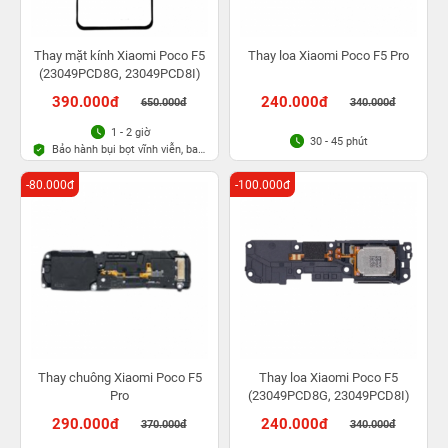
Thay mặt kính Xiaomi Poco F5
Thay loa Xiaomi Poco F5 Pro
(23049PCD8G, 23049PCD8I)
390.000đ
240.000đ
650.000đ
340.000đ
1 - 2 giờ
30 - 45 phút
Bảo hành bụi bọt vĩnh viễn, bao
rơi vỡ kính
-80.000đ
-100.000đ
Thay chuông Xiaomi Poco F5
Thay loa Xiaomi Poco F5
Pro
(23049PCD8G, 23049PCD8I)
290.000đ
240.000đ
370.000đ
340.000đ