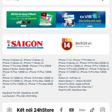
iPhone 14 Series cũ
-
iPhone 13 Series cũ
iPhone 17 cũ
-
iPhone 17 Pro Max cũ
iPhone 12 Series cũ
-
iPhone 11 Series cũ
iPhone 16 Series cũ
-
iPhone 16 Pro Max 256GB cũ
iPhone 17 Pro Max 256GB
-
iPhone 17 Pro 256GB
iPhone 16 Pro 128GB cũ
-
iPhone 15 Pro 128GB cũ
Galaxy A Series
-
Redmi Series
iPhone 15 Pro Max 256GB cũ
-
iPhone 15 Series cũ
iPhone 16 Plus 128GB cũ
-
iPhone 15 Plus 128GB
iPhone 13 128GB Cũ
-
iPhone 12 Pro Max 128GB
cũ
Cũ
iPhone 16 128GB cũ
-
iPhone 14 Pro Max 128GB cũ
Watch cũ
-
AirPods cũ
iPhone 15 128GB cũ
-
iPhone 13 Pro Max 128GB cũ
Watch Series 11
-
Watch SE 2025
iPhone 14 Pro 128GB cũ
-
iPhone 11 Pro Max 64GB
Pencil Pro 2024
-
Apple AirPods
cũ
iPad A16
-
iPad Air M4
-
iPad mini 7
iPad Pro M5
-
MacBook Neo
MacBook Pro M5
-
MacBook Air M5
Loa Sounarc
-
Phụ kiện chính hãng
Kết nối 24hStore