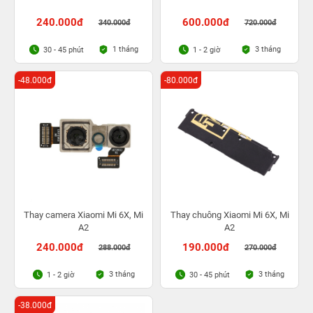
240.000đ
600.000đ
340.000đ
720.000đ
1 tháng
3 tháng
30 - 45 phút
1 - 2 giờ
-48.000đ
-80.000đ
Thay camera Xiaomi Mi 6X, Mi
Thay chuông Xiaomi Mi 6X, Mi
A2
A2
240.000đ
190.000đ
288.000đ
270.000đ
3 tháng
3 tháng
1 - 2 giờ
30 - 45 phút
-38.000đ