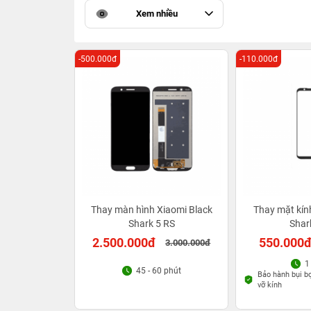
Xem nhiều
-500.000đ
-110.000đ
Thay màn hình Xiaomi Black
Thay mặt kín
Shark 5 RS
Shar
2.500.000đ
550.000
3.000.000đ
1
45 - 60 phút
Bảo hành bụi bọt
vỡ kính