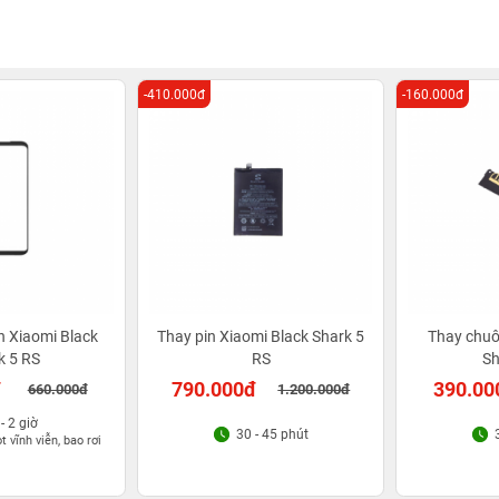
-410.000đ
-160.000đ
h Xiaomi Black
Thay pin Xiaomi Black Shark 5
Thay chuô
k 5 RS
RS
Sh
đ
790.000đ
390.00
660.000đ
1.200.000đ
 - 2 giờ
30 - 45 phút
 vĩnh viễn, bao rơi