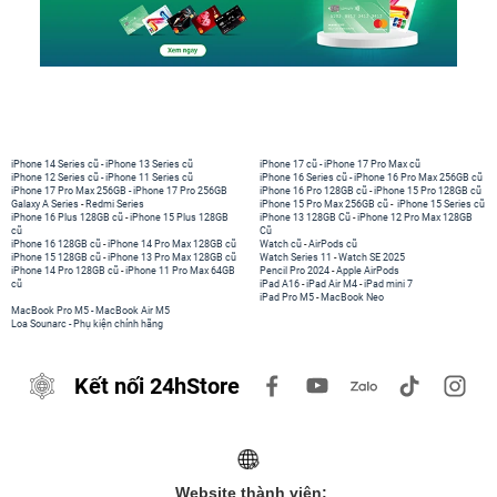
iPhone 14 Series cũ
-
iPhone 13 Series cũ
iPhone 17 cũ
-
iPhone 17 Pro Max cũ
iPhone 12 Series cũ
-
iPhone 11 Series cũ
iPhone 16 Series cũ
-
iPhone 16 Pro Max 256GB cũ
iPhone 17 Pro Max 256GB
-
iPhone 17 Pro 256GB
iPhone 16 Pro 128GB cũ
-
iPhone 15 Pro 128GB cũ
Galaxy A Series
-
Redmi Series
iPhone 15 Pro Max 256GB cũ
-
iPhone 15 Series cũ
iPhone 16 Plus 128GB cũ
-
iPhone 15 Plus 128GB
iPhone 13 128GB Cũ
-
iPhone 12 Pro Max 128GB
cũ
Cũ
iPhone 16 128GB cũ
-
iPhone 14 Pro Max 128GB cũ
Watch cũ
-
AirPods cũ
iPhone 15 128GB cũ
-
iPhone 13 Pro Max 128GB cũ
Watch Series 11
-
Watch SE 2025
iPhone 14 Pro 128GB cũ
-
iPhone 11 Pro Max 64GB
Pencil Pro 2024
-
Apple AirPods
cũ
iPad A16
-
iPad Air M4
-
iPad mini 7
iPad Pro M5
-
MacBook Neo
MacBook Pro M5
-
MacBook Air M5
Loa Sounarc
-
Phụ kiện chính hãng
Kết nối 24hStore
Website thành viên: