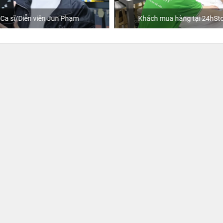
Ca sĩ/Diễn viên Jun Phạm
Khách mua hàng tại 24hSto