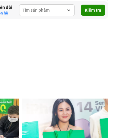
lên đời
Kiểm tra
ên hệ