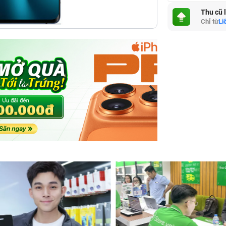
Thu cũ 
Chỉ từ
Li