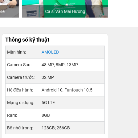
re
Ca sĩ Văn Mai Hương
Khách
Thông số kỹ thuật
Màn hình:
AMOLED
Camera Sau:
48 MP; 8MP; 13MP
Camera trước:
32 MP
Hệ điều hành:
Android 10, Funtouch 10.5
Mạng di động:
5G LTE
Ram:
8GB
Bộ nhớ trong:
128GB; 256GB