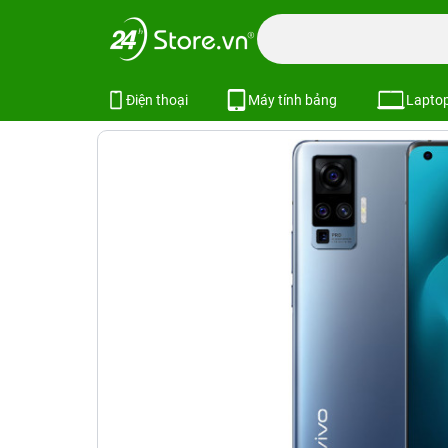
Trang chủ
Điện thoại
Vivo
Vivo X50 Pro
Vivo X50 Pro
Xem cấu hình
Điện thoại
Máy tính bảng
Lapto