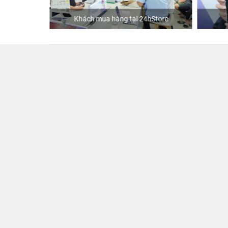
ập
Khách mua hàng tại 24hStore