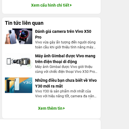
Xem cấu hình chi tiết
Tin tức liên quan
Đánh giá camera trên Vivo X50
Pro
Vivo vừa gây ấn tượng đến người dùng
toàn cầu khi giới thiệu tính năng máy
ảnh gimbal trên thiết bị mới nhất Vivo
Máy ảnh Gimbal được Vivo mang
X50 Pro của mình. Camera này có thực
trên điện thoại di động
sự tốt không? Sau đây là bài đánh giá
camera!
Máy ảnh Gimbal được Vivo giới thiệu
cùng với chiếc điện thoại Vivo X50 Pro
của hãng là một đòn mạnh đến các
Những điều bạn chưa biết về Vivo
công nghệ ổn định hình ảnh quang học
Y30 mới ra mắt
OIS và EIS. Hãy cùng tìm hiểu kĩ hơn về
công nghệ này qua bài viết sau đây.
Vivo Y30 là sản phẩm mới nhất của
Vivo với hiệu năng tốt, camera đa năng,
pin dương lượng lớn đây là sản phẩm
được đánh giá cao và người dùng mong
Xem thêm tin
đợi. Cùng tìm hiểu ngay.