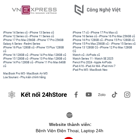
iPhone 14 Series cũ
-
iPhone 13 Series cũ
iPhone 17 cũ
-
iPhone 17 Pro Max cũ
iPhone 12 Series cũ
-
iPhone 11 Series cũ
iPhone 16 Series cũ
-
iPhone 16 Pro Max 256GB cũ
iPhone 17 Pro Max 256GB
-
iPhone 17 Pro 256GB
iPhone 16 Pro 128GB cũ
-
iPhone 15 Pro 128GB cũ
Galaxy A Series
-
Redmi Series
iPhone 15 Pro Max 256GB cũ
-
iPhone 15 Series cũ
iPhone 16 Plus 128GB cũ
-
iPhone 15 Plus 128GB
iPhone 13 128GB Cũ
-
iPhone 12 Pro Max 128GB
cũ
Cũ
iPhone 16 128GB cũ
-
iPhone 14 Pro Max 128GB cũ
Watch cũ
-
AirPods cũ
iPhone 15 128GB cũ
-
iPhone 13 Pro Max 128GB cũ
Watch Series 11
-
Watch SE 2025
iPhone 14 Pro 128GB cũ
-
iPhone 11 Pro Max 64GB
Pencil Pro 2024
-
Apple AirPods
cũ
iPad A16
-
iPad Air M4
-
iPad mini 7
iPad Pro M5
-
MacBook Neo
MacBook Pro M5
-
MacBook Air M5
Loa Sounarc
-
Phụ kiện chính hãng
Kết nối 24hStore
Website thành viên:
Bệnh Viện Điện Thoại, Laptop 24h