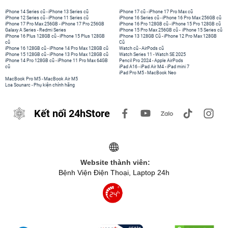
iPhone 14 Series cũ
-
iPhone 13 Series cũ
iPhone 17 cũ
-
iPhone 17 Pro Max cũ
iPhone 12 Series cũ
-
iPhone 11 Series cũ
iPhone 16 Series cũ
-
iPhone 16 Pro Max 256GB cũ
iPhone 17 Pro Max 256GB
-
iPhone 17 Pro 256GB
iPhone 16 Pro 128GB cũ
-
iPhone 15 Pro 128GB cũ
Galaxy A Series
-
Redmi Series
iPhone 15 Pro Max 256GB cũ
-
iPhone 15 Series cũ
iPhone 16 Plus 128GB cũ
-
iPhone 15 Plus 128GB
iPhone 13 128GB Cũ
-
iPhone 12 Pro Max 128GB
cũ
Cũ
iPhone 16 128GB cũ
-
iPhone 14 Pro Max 128GB cũ
Watch cũ
-
AirPods cũ
iPhone 15 128GB cũ
-
iPhone 13 Pro Max 128GB cũ
Watch Series 11
-
Watch SE 2025
iPhone 14 Pro 128GB cũ
-
iPhone 11 Pro Max 64GB
Pencil Pro 2024
-
Apple AirPods
cũ
iPad A16
-
iPad Air M4
-
iPad mini 7
iPad Pro M5
-
MacBook Neo
MacBook Pro M5
-
MacBook Air M5
Loa Sounarc
-
Phụ kiện chính hãng
Kết nối 24hStore
Website thành viên:
Bệnh Viện Điện Thoại, Laptop 24h