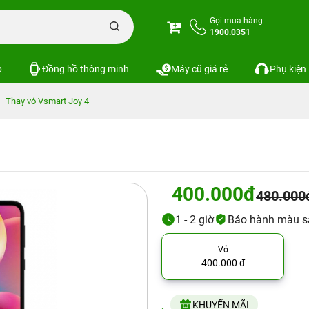
Gọi mua hàng
1900.0351
p
Đồng hồ thông minh
Máy cũ giá rẻ
Phụ kiện
Thay vỏ Vsmart Joy 4
400.000đ
480.000
1 - 2 giờ
Bảo hành màu s
Vỏ
400.000 đ
KHUYẾN MÃI