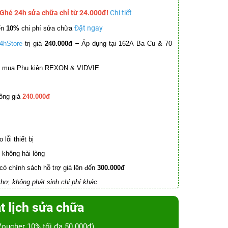
 Ghé 24h sửa chữa chỉ từ 24.000đ!
Chi tiết
Đặt ngay
ến
10%
chi phí sửa chữa
–
4hStore
trị giá
240.000đ
Áp dụng tại 162A Ba Cu & 70
mua Phụ kiện REXON & VIDVIE
ồng giá
240.000đ
lỗi thiết bị
không hài lòng
có chính sách hỗ trợ giá lên đến
300.000đ
hợ, không phát sinh chi phí khác
t lịch sửa chữa
Voucher 10% tối đa 50.000đ)