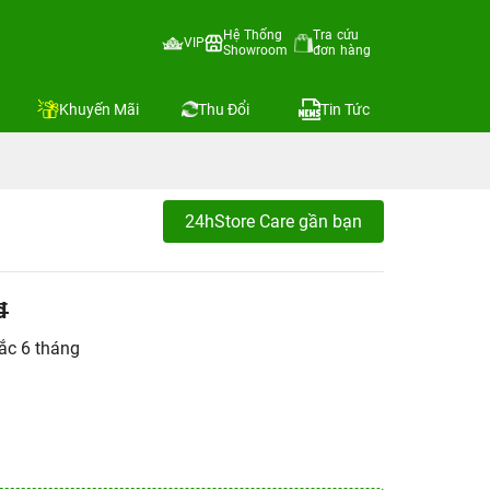
Hệ Thống
Tra cứu
VIP
Showroom
đơn hàng
Khuyến Mãi
Thu Đổi
Tin Tức
24hStore Care gần bạn
đ
ắc 6 tháng