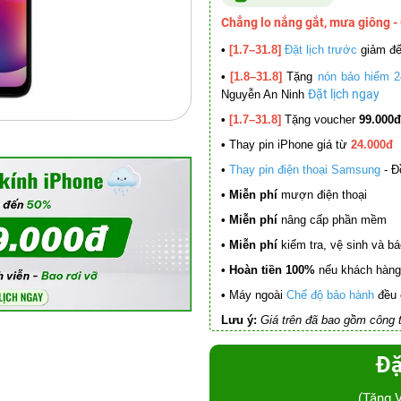
Chẳng lo nắng gắt, mưa giông -
•
[1.7–31.8]
Đặt lịch trước
giảm đ
•
[1.8–31.8]
Tặng
nón bảo hiểm 2
Đặt lịch ngay
Nguyễn An Ninh
•
[1.7–31.8]
Tặng voucher
99.000đ
•
Thay pin iPhone giá từ
24.000đ
•
Thay pin điện thoại Samsung
- Đ
• Miễn phí
mượn điện thoại
• Miễn phí
nâng cấp phần mềm
•
Miễn phí
kiểm tra, vệ sinh và báo 
• Hoàn tiền 100%
nếu khách hàng 
•
Máy ngoài
Chế độ bảo hành
đều 
Lưu ý:
Giá trên đã bao gồm công t
Đặ
(Tặng 