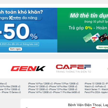
 Max cũ
iPhone 16 Plus 128GB cũ
-
iPhone 15 Plus 128GB cũ
iPhone 13 128GB Cũ
-
iP
16 Pro Max 256GB cũ
iPhone 16 128GB cũ
-
iPhone 14 Pro Max 128GB cũ
Watch cũ
-
AirPods cũ
one 15 Pro 128GB cũ
iPhone 15 128GB cũ
-
iPhone 13 Pro Max 128GB cũ
Watch Series 11
-
Watch
-
iPhone 15 Series cũ
iPhone 14 Pro 128GB cũ
-
iPhone 11 Pro Max 64GB cũ
Pencil Pro 2024
-
Apple 
Bệnh Viện Điện Thoại, La