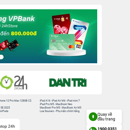
hone 12 Pro Max 128GB Cũ
iPad A16
-
iPad Air M4
-
iPad mini 7
iPad Pro M5
-
MacBook Neo
 SE 2025
MacBook Pro M5
-
MacBook Air M5
AirPods
Loa Sounarc
-
Phụ kiện chính hãng
Quay về
đầu trang
ptop 24h
1900 0351