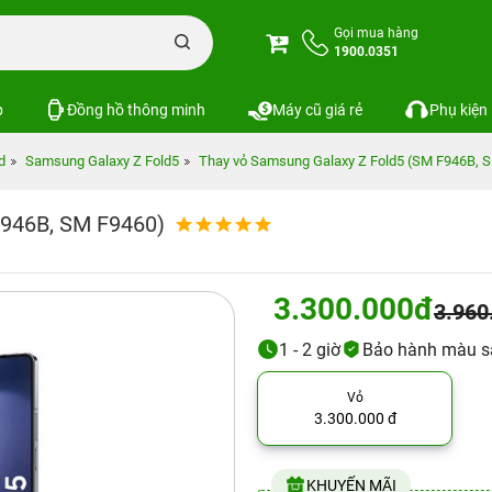
Gọi mua hàng
1900.0351
p
Đồng hồ thông minh
Máy cũ giá rẻ
Phụ kiện
d
Samsung Galaxy Z Fold5
Thay vỏ Samsung Galaxy Z Fold5 (SM F946B, 
F946B, SM F9460)
3.300.000đ
3.960
1 - 2 giờ
Bảo hành màu s
Vỏ
3.300.000 đ
KHUYẾN MÃI