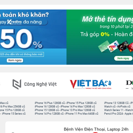
 Max cũ
iPhone 16 Plus 128GB cũ
-
iPhone 15 Plus 128GB cũ
iPhone 13 128GB Cũ
-
iP
16 Pro Max 256GB cũ
iPhone 16 128GB cũ
-
iPhone 14 Pro Max 128GB cũ
Watch cũ
-
AirPods cũ
one 15 Pro 128GB cũ
iPhone 15 128GB cũ
-
iPhone 13 Pro Max 128GB cũ
Watch Series 11
-
Watch
-
iPhone 15 Series cũ
iPhone 14 Pro 128GB cũ
-
iPhone 11 Pro Max 64GB cũ
Pencil Pro 2024
-
Apple 
Bệnh Viện Điện Thoại, Laptop 24h