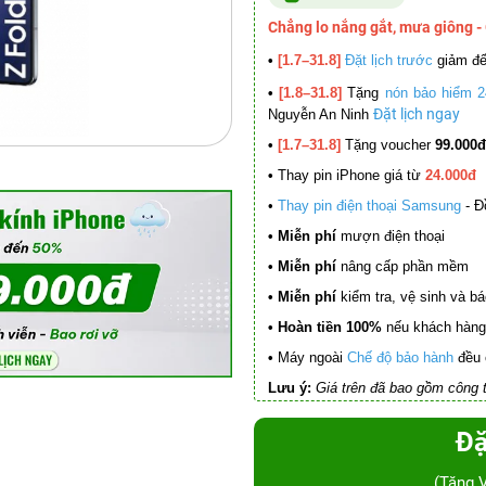
Chẳng lo nắng gắt, mưa giông -
•
[1.7–31.8]
Đặt lịch trước
giảm đ
•
[1.8–31.8]
Tặng
nón bảo hiểm 2
Đặt lịch ngay
Nguyễn An Ninh
•
[1.7–31.8]
Tặng voucher
99.000đ
•
Thay pin iPhone giá từ
24.000đ
•
Thay pin điện thoại Samsung
- Đ
• Miễn phí
mượn điện thoại
• Miễn phí
nâng cấp phần mềm
•
Miễn phí
kiểm tra, vệ sinh và báo 
• Hoàn tiền 100%
nếu khách hàng 
•
Máy ngoài
Chế độ bảo hành
đều 
Lưu ý:
Giá trên đã bao gồm công t
Đặ
(Tặng 