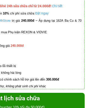
 Ghé 24h sửa chữa chỉ từ 24.000đ!
Chi tiết
Đặt ngay
ến
10%
chi phí sửa chữa
–
4hStore
trị giá
240.000đ
Áp dụng tại 162A Ba Cu & 70
mua Phụ kiện REXON & VIDVIE
ồng giá
240.000đ
lỗi thiết bị
không hài lòng
có chính sách hỗ trợ giá lên đến
300.000đ
hợ, không phát sinh chi phí khác
t lịch sửa chữa
Voucher 10% tối đa 50.000đ)