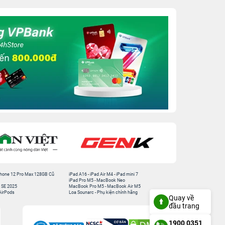
hone 12 Pro Max 128GB Cũ
iPad A16
-
iPad Air M4
-
iPad mini 7
iPad Pro M5
-
MacBook Neo
 SE 2025
MacBook Pro M5
-
MacBook Air M5
AirPods
Loa Sounarc
-
Phụ kiện chính hãng
Quay về
đầu trang
1900 0351