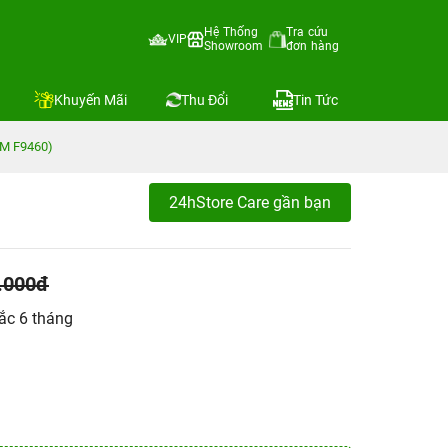
Hệ Thống
Tra cứu
VIP
Showroom
đơn hàng
Khuyến Mãi
Thu Đổi
Tin Tức
SM F9460)
24hStore Care gần bạn
.000đ
ắc 6 tháng