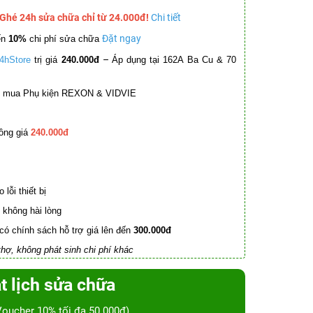
 Ghé 24h sửa chữa chỉ từ 24.000đ!
Chi tiết
Đặt ngay
ến
10%
chi phí sửa chữa
–
4hStore
trị giá
240.000đ
Áp dụng tại 162A Ba Cu & 70
mua Phụ kiện REXON & VIDVIE
ồng giá
240.000đ
lỗi thiết bị
không hài lòng
có chính sách hỗ trợ giá lên đến
300.000đ
hợ, không phát sinh chi phí khác
t lịch sửa chữa
Voucher 10% tối đa 50.000đ)