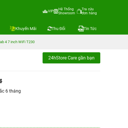
Hệ Thống
Tra cứu
VIP
Showroom
đơn hàng
Khuyến Mãi
Thu Đổi
Tin Tức
b 4 7 inch WiFi T230
24hStore Care gần bạn
đ
ắc 6 tháng