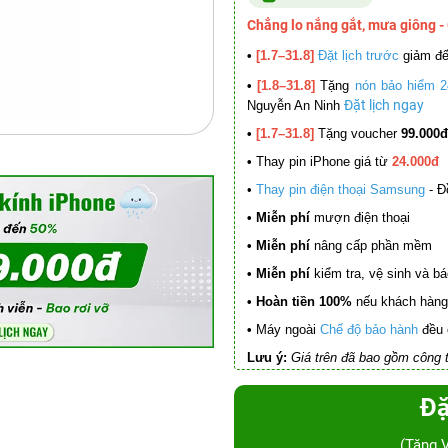
Chẳng lo nắng gắt, mưa giông -
•
[1.7–31.8]
Đặt lịch trước
giảm đ
•
[1.8–31.8]
Tặng
nón bảo hiểm 2
Đặt lịch ngay
Nguyễn An Ninh
•
[1.7–31.8]
Tặng voucher
99.000đ
•
Thay pin iPhone giá từ
24.000đ
•
Thay pin điện thoại Samsung
- Đ
• Miễn phí
mượn điện thoại
• Miễn phí
nâng cấp phần mềm
•
Miễn phí
kiểm tra, vệ sinh và báo 
• Hoàn tiền 100%
nếu khách hàng 
•
Máy ngoài
Chế độ bảo hành
đều 
Lưu ý:
Giá trên đã bao gồm công t
Đặ
(Tặng 