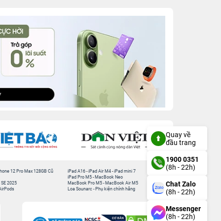
Quay về
đầu trang
1900 0351
(8h - 22h)
hone 12 Pro Max 128GB Cũ
iPad A16
-
iPad Air M4
-
iPad mini 7
iPad Pro M5
-
MacBook Neo
Chat Zalo
 SE 2025
MacBook Pro M5
-
MacBook Air M5
AirPods
Loa Sounarc
-
Phụ kiện chính hãng
(8h - 22h)
Messenger
(8h - 22h)