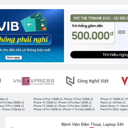
 Max cũ
iPhone 16 Plus 128GB cũ
-
iPhone 15 Plus 128GB cũ
iPhone 13 128GB Cũ
-
iP
16 Pro Max 256GB cũ
iPhone 16 128GB cũ
-
iPhone 14 Pro Max 128GB cũ
Watch cũ
-
AirPods cũ
one 15 Pro 128GB cũ
iPhone 15 128GB cũ
-
iPhone 13 Pro Max 128GB cũ
Watch Series 11
-
Watch
-
iPhone 15 Series cũ
iPhone 14 Pro 128GB cũ
-
iPhone 11 Pro Max 64GB cũ
Pencil Pro 2024
-
Apple 
Bệnh Viện Điện Thoại, Laptop 24h