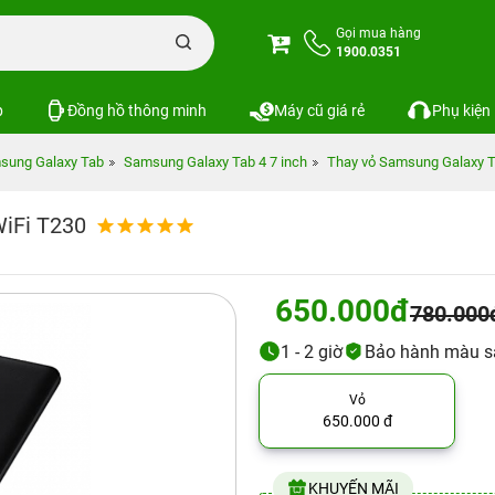
Gọi mua hàng
1900.0351
p
Đồng hồ thông minh
Máy cũ giá rẻ
Phụ kiện
sung Galaxy Tab
Samsung Galaxy Tab 4 7 inch
Thay vỏ Samsung Galaxy Ta
WiFi T230
650.000đ
780.000
1 - 2 giờ
Bảo hành màu s
Vỏ
650.000 đ
KHUYẾN MÃI