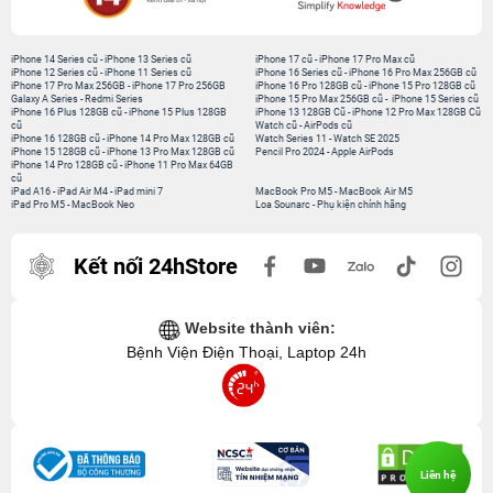
iPhone 14 Series cũ
-
iPhone 13 Series cũ
iPhone 17 cũ
-
iPhone 17 Pro Max cũ
iPhone 12 Series cũ
-
iPhone 11 Series cũ
iPhone 16 Series cũ
-
iPhone 16 Pro Max 256GB cũ
iPhone 17 Pro Max 256GB
-
iPhone 17 Pro 256GB
iPhone 16 Pro 128GB cũ
-
iPhone 15 Pro 128GB cũ
Galaxy A Series
-
Redmi Series
iPhone 15 Pro Max 256GB cũ
-
iPhone 15 Series cũ
iPhone 16 Plus 128GB cũ
-
iPhone 15 Plus 128GB
iPhone 13 128GB Cũ
-
iPhone 12 Pro Max 128GB Cũ
cũ
Watch cũ
-
AirPods cũ
iPhone 16 128GB cũ
-
iPhone 14 Pro Max 128GB cũ
Watch Series 11
-
Watch SE 2025
iPhone 15 128GB cũ
-
iPhone 13 Pro Max 128GB cũ
Pencil Pro 2024
-
Apple AirPods
iPhone 14 Pro 128GB cũ
-
iPhone 11 Pro Max 64GB
cũ
iPad A16
-
iPad Air M4
-
iPad mini 7
MacBook Pro M5
-
MacBook Air M5
iPad Pro M5
-
MacBook Neo
Loa Sounarc
-
Phụ kiện chính hãng
Kết nối 24hStore
Website thành viên:
Bệnh Viện Điện Thoại, Laptop 24h
Liên hệ