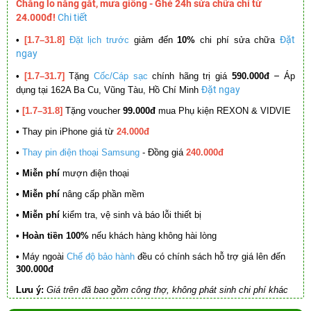
Chẳng lo nắng gắt, mưa giông - Ghé 24h sửa chữa chỉ từ
24.000đ!
Chi tiết
Đặt
•
[1.7–31.8]
Đặt lịch trước
giảm đến
10%
chi phí sửa chữa
ngay
–
•
[1.7–31.7]
Tặng
Cốc/Cáp sạc
chính hãng trị giá
590.000đ
Áp
Đặt ngay
dụng tại 162A Ba Cu, Vũng Tàu, Hồ Chí Minh
•
[1.7–31.8]
Tặng voucher
99.000đ
mua Phụ kiện REXON & VIDVIE
•
Thay pin iPhone giá từ
24.000đ
•
Thay pin điện thoại Samsung
- Đồng giá
240.000đ
• Miễn phí
mượn điện thoại
• Miễn phí
nâng cấp phần mềm
•
Miễn phí
kiểm tra, vệ sinh và báo lỗi thiết bị
• Hoàn tiền 100%
nếu khách hàng không hài lòng
•
Máy ngoài
Chế độ bảo hành
đều có chính sách hỗ trợ giá lên đến
300.000đ
Lưu ý:
Giá trên đã bao gồm công thợ, không phát sinh chi phí khác