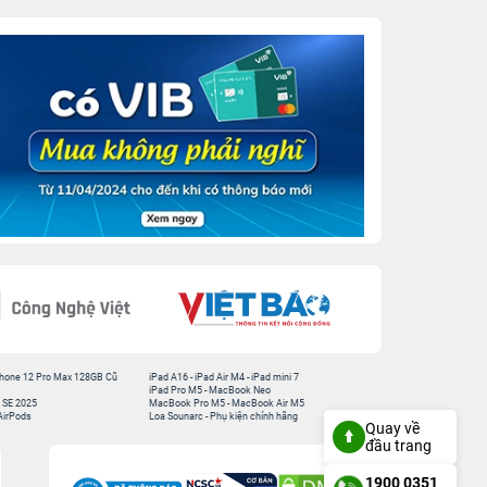
hone 12 Pro Max 128GB Cũ
iPad A16
-
iPad Air M4
-
iPad mini 7
iPad Pro M5
-
MacBook Neo
 SE 2025
MacBook Pro M5
-
MacBook Air M5
AirPods
Loa Sounarc
-
Phụ kiện chính hãng
Quay về
đầu trang
1900 0351