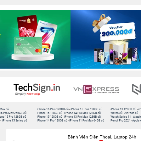
 Max cũ
iPhone 16 Plus 128GB cũ
-
iPhone 15 Plus 128GB cũ
iPhone 13 128GB Cũ
-
iP
16 Pro Max 256GB cũ
iPhone 16 128GB cũ
-
iPhone 14 Pro Max 128GB cũ
Watch cũ
-
AirPods cũ
one 15 Pro 128GB cũ
iPhone 15 128GB cũ
-
iPhone 13 Pro Max 128GB cũ
Watch Series 11
-
Watch
-
iPhone 15 Series cũ
iPhone 14 Pro 128GB cũ
-
iPhone 11 Pro Max 64GB cũ
Pencil Pro 2024
-
Apple 
Bệnh Viện Điện Thoại, Laptop 24h