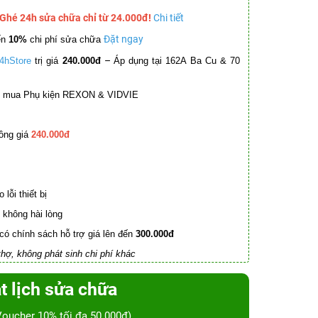
 Ghé 24h sửa chữa chỉ từ 24.000đ!
Chi tiết
Đặt ngay
ến
10%
chi phí sửa chữa
–
4hStore
trị giá
240.000đ
Áp dụng tại 162A Ba Cu & 70
mua Phụ kiện REXON & VIDVIE
ồng giá
240.000đ
lỗi thiết bị
không hài lòng
có chính sách hỗ trợ giá lên đến
300.000đ
hợ, không phát sinh chi phí khác
t lịch sửa chữa
Voucher 10% tối đa 50.000đ)