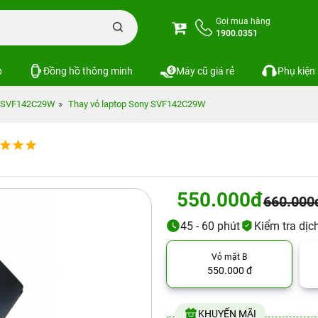
Gọi mua hàng
1900.0351
p
Đồng hồ thông minh
Máy cũ giá rẻ
Phụ kiện
y SVF142C29W
Thay vỏ laptop Sony SVF142C29W
550.000đ
660.000
45 - 60 phút
Kiểm tra dịc
Vỏ mặt B
550.000 đ
KHUYẾN MÃI