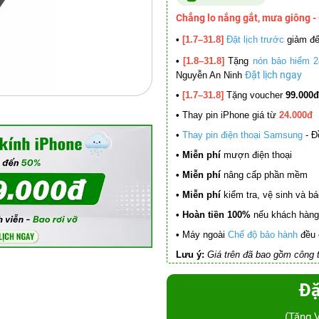
Chẳng lo nắng gắt, mưa giông -
•
[1.7–31.8]
Đặt lịch trước
giảm đ
•
[1.8–31.8]
Tặng
nón bảo hiểm 2
Đặt lịch ngay
Nguyễn An Ninh
•
[1.7–31.8]
Tặng voucher
99.000đ
•
Thay pin iPhone giá từ
24.000đ
•
Thay pin điện thoại Samsung
- Đ
• Miễn phí
mượn điện thoại
• Miễn phí
nâng cấp phần mềm
•
Miễn phí
kiểm tra, vệ sinh và báo 
• Hoàn tiền 100%
nếu khách hàng 
•
Máy ngoài
Chế độ bảo hành
đều 
Lưu ý:
Giá trên đã bao gồm công t
Đặ
(Tặng 