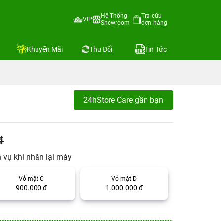
Hệ Thống
Tra cứu
VIP
Showroom
đơn hàng
Khuyến Mãi
Thu Đổi
Tin Tức
24hStore Care gần bạn
đ
h vụ khi nhận lại máy
Vỏ mặt C
Vỏ mặt D
900.000 đ
1.000.000 đ