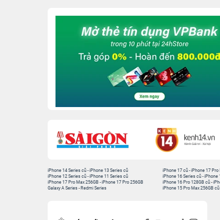
iPhone 14 Series cũ
-
iPhone 13 Series cũ
iPhone 17 cũ
-
iPhone 17 Pro
iPhone 12 Series cũ
-
iPhone 11 Series cũ
iPhone 16 Series cũ
-
iPhone 
iPhone 17 Pro Max 256GB
-
iPhone 17 Pro 256GB
iPhone 16 Pro 128GB cũ
-
iPh
Galaxy A Series
-
Redmi Series
iPhone 15 Pro Max 256GB cũ