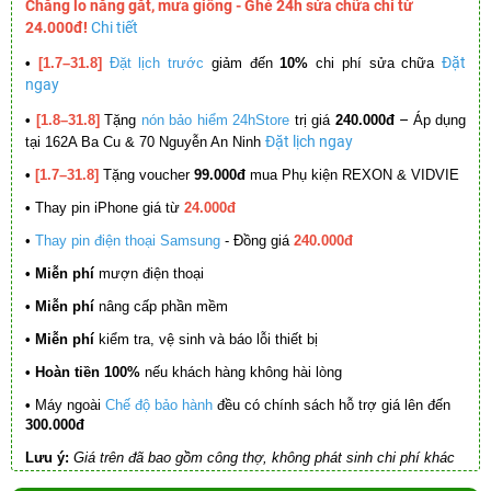
Chẳng lo nắng gắt, mưa giông - Ghé 24h sửa chữa chỉ từ
24.000đ!
Chi tiết
Đặt
•
[1.7–31.8]
Đặt lịch trước
giảm đến
10%
chi phí sửa chữa
ngay
–
•
[1.8–31.8]
Tặng
nón bảo hiểm 24hStore
trị giá
240.000đ
Áp dụng
Đặt lịch ngay
tại 162A Ba Cu & 70 Nguyễn An Ninh
•
[1.7–31.8]
Tặng voucher
99.000đ
mua Phụ kiện REXON & VIDVIE
•
Thay pin iPhone giá từ
24.000đ
•
Thay pin điện thoại Samsung
- Đồng giá
240.000đ
• Miễn phí
mượn điện thoại
• Miễn phí
nâng cấp phần mềm
•
Miễn phí
kiểm tra, vệ sinh và báo lỗi thiết bị
• Hoàn tiền 100%
nếu khách hàng không hài lòng
•
Máy ngoài
Chế độ bảo hành
đều có chính sách hỗ trợ giá lên đến
300.000đ
Lưu ý:
Giá trên đã bao gồm công thợ, không phát sinh chi phí khác