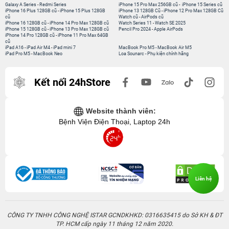
Galaxy A Series
-
Redmi Series
iPhone 15 Pro Max 256GB cũ
-
iPhone 15 Series cũ
iPhone 16 Plus 128GB cũ
-
iPhone 15 Plus 128GB
iPhone 13 128GB Cũ
-
iPhone 12 Pro Max 128GB Cũ
cũ
Watch cũ
-
AirPods cũ
iPhone 16 128GB cũ
-
iPhone 14 Pro Max 128GB cũ
Watch Series 11
-
Watch SE 2025
iPhone 15 128GB cũ
-
iPhone 13 Pro Max 128GB cũ
Pencil Pro 2024
-
Apple AirPods
iPhone 14 Pro 128GB cũ
-
iPhone 11 Pro Max 64GB
cũ
iPad A16
-
iPad Air M4
-
iPad mini 7
MacBook Pro M5
-
MacBook Air M5
iPad Pro M5
-
MacBook Neo
Loa Sounarc
-
Phụ kiện chính hãng
Kết nối 24hStore
Website thành viên:
Bệnh Viện Điện Thoại, Laptop 24h
Liên hệ
CÔNG TY TNHH CÔNG NGHỆ ISTAR GCNDKHKD: 0316635415 do Sở KH & ĐT
TP. HCM cấp ngày 11 tháng 12 năm 2020.