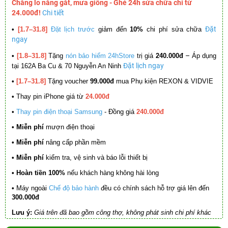
Chẳng lo nắng gắt, mưa giông - Ghé 24h sửa chữa chỉ từ
24.000đ!
Chi tiết
Đặt
•
[1.7–31.8]
Đặt lịch trước
giảm đến
10%
chi phí sửa chữa
ngay
–
•
[1.8–31.8]
Tặng
nón bảo hiểm 24hStore
trị giá
240.000đ
Áp dụng
Đặt lịch ngay
tại 162A Ba Cu & 70 Nguyễn An Ninh
•
[1.7–31.8]
Tặng voucher
99.000đ
mua Phụ kiện REXON & VIDVIE
•
Thay pin iPhone giá từ
24.000đ
•
Thay pin điện thoại Samsung
- Đồng giá
240.000đ
• Miễn phí
mượn điện thoại
• Miễn phí
nâng cấp phần mềm
•
Miễn phí
kiểm tra, vệ sinh và báo lỗi thiết bị
• Hoàn tiền 100%
nếu khách hàng không hài lòng
•
Máy ngoài
Chế độ bảo hành
đều có chính sách hỗ trợ giá lên đến
300.000đ
Lưu ý:
Giá trên đã bao gồm công thợ, không phát sinh chi phí khác