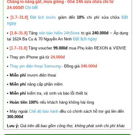
Chẳng lo nắng gắt, mưa giông - Ghé 24h sửa chữa chỉ từ
24.000đ!
Chi tiết
Đặt
•
[1.7–31.8]
Đặt lịch trước
giảm đến
10%
chi phí sửa chữa
ngay
–
•
[1.8–31.8]
Tặng
nón bảo hiểm 24hStore
trị giá
240.000đ
Áp dụng
Đặt lịch ngay
tại 162A Ba Cu & 70 Nguyễn An Ninh
•
[1.7–31.8]
Tặng voucher
99.000đ
mua Phụ kiện REXON & VIDVIE
•
Thay pin iPhone giá từ
24.000đ
•
Thay pin điện thoại Samsung
- Đồng giá
240.000đ
• Miễn phí
mượn điện thoại
• Miễn phí
nâng cấp phần mềm
•
Miễn phí
kiểm tra, vệ sinh và báo lỗi thiết bị
• Hoàn tiền 100%
nếu khách hàng không hài lòng
•
Máy ngoài
Chế độ bảo hành
đều có chính sách hỗ trợ giá lên đến
300.000đ
Lưu ý:
Giá trên đã bao gồm công thợ, không phát sinh chi phí khác