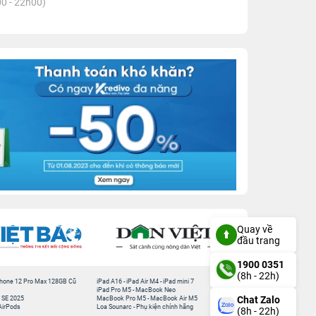
0 - 22h00)
Quay về
đầu trang
1900 0351
(8h - 22h)
hone 12 Pro Max 128GB Cũ
iPad A16
-
iPad Air M4
-
iPad mini 7
iPad Pro M5
-
MacBook Neo
Chat Zalo
 SE 2025
MacBook Pro M5
-
MacBook Air M5
AirPods
Loa Sounarc
-
Phụ kiện chính hãng
(8h - 22h)