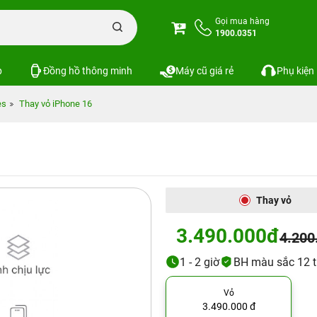
Gọi mua hàng
1900.0351
p
Đồng hồ thông minh
Máy cũ giá rẻ
Phụ kiện
es
Thay vỏ iPhone 16
Thay vỏ
3.490.000đ
4.200
1 - 2 giờ
BH màu sắc 12 th
Vỏ
3.490.000 đ