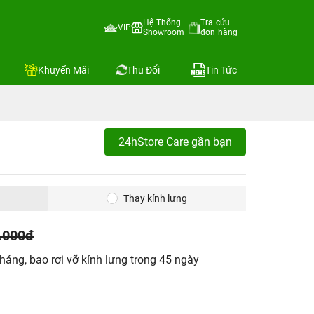
Hệ Thống
Tra cứu
VIP
Showroom
đơn hàng
Khuyến Mãi
Thu Đổi
Tin Tức
24hStore Care gần bạn
Thay kính lưng
.000đ
áng, bao rơi vỡ kính lưng trong 45 ngày