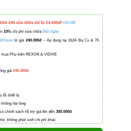
 Ghé 24h sửa chữa chỉ từ 24.000đ!
Chi tiết
Đặt ngay
ến
10%
chi phí sửa chữa
–
4hStore
trị giá
240.000đ
Áp dụng tại 162A Ba Cu & 70
mua Phụ kiện REXON & VIDVIE
ồng giá
240.000đ
lỗi thiết bị
không hài lòng
có chính sách hỗ trợ giá lên đến
300.000đ
hợ, không phát sinh chi phí khác