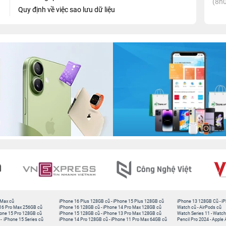
(8h0
Quy định về việc sao lưu dữ liệu
 Max cũ
iPhone 16 Plus 128GB cũ
-
iPhone 15 Plus 128GB cũ
iPhone 13 128GB Cũ
-
iP
16 Pro Max 256GB cũ
iPhone 16 128GB cũ
-
iPhone 14 Pro Max 128GB cũ
Watch cũ
-
AirPods cũ
one 15 Pro 128GB cũ
iPhone 15 128GB cũ
-
iPhone 13 Pro Max 128GB cũ
Watch Series 11
-
Watch
-
iPhone 15 Series cũ
iPhone 14 Pro 128GB cũ
-
iPhone 11 Pro Max 64GB cũ
Pencil Pro 2024
-
Apple 