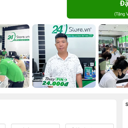
Đặ
(Tặng 