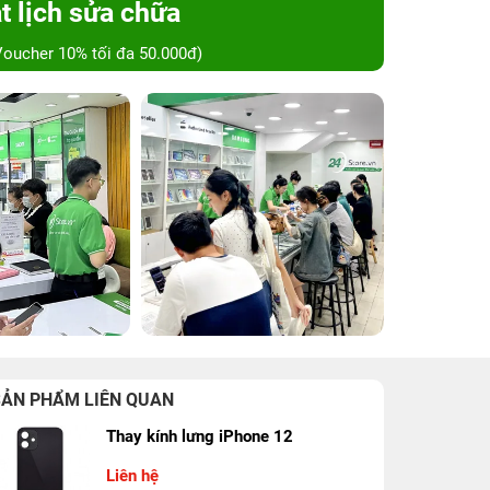
t lịch sửa chữa
Voucher 10% tối đa 50.000đ)
SẢN PHẨM LIÊN QUAN
Thay kính lưng iPhone 12
Liên hệ