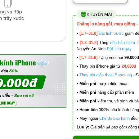
KHUYẾN MÃI
Chẳng lo nắng gắt, mưa giông -
•
[1.7–31.8]
Đặt lịch trước
giảm đ
•
[1.8–31.8]
Tặng
nón bảo hiểm 2
Đặt lịch ngay
Nguyễn An Ninh
•
[1.7–31.8]
Tặng voucher
99.000đ
•
Thay pin iPhone giá từ
24.000đ
•
Thay pin điện thoại Samsung
- Đ
• Miễn phí
mượn điện thoại
• Miễn phí
nâng cấp phần mềm
•
Miễn phí
kiểm tra, vệ sinh và báo 
• Hoàn tiền 100%
nếu khách hàng 
•
Máy ngoài
Chế độ bảo hành
đều 
Lưu ý:
Giá trên đã bao gồm công t