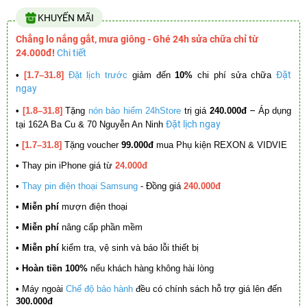
KHUYẾN MÃI
Chẳng lo nắng gắt, mưa giông - Ghé 24h sửa chữa chỉ từ
24.000đ!
Chi tiết
Đặt
•
[1.7–31.8]
Đặt lịch trước
giảm đến
10%
chi phí sửa chữa
ngay
–
•
[1.8–31.8]
Tặng
nón bảo hiểm 24hStore
trị giá
240.000đ
Áp dụng
Đặt lịch ngay
tại 162A Ba Cu & 70 Nguyễn An Ninh
•
[1.7–31.8]
Tặng voucher
99.000đ
mua Phụ kiện REXON & VIDVIE
•
Thay pin iPhone giá từ
24.000đ
•
Thay pin điện thoại Samsung
- Đồng giá
240.000đ
• Miễn phí
mượn điện thoại
• Miễn phí
nâng cấp phần mềm
•
Miễn phí
kiểm tra, vệ sinh và báo lỗi thiết bị
• Hoàn tiền 100%
nếu khách hàng không hài lòng
•
Máy ngoài
Chế độ bảo hành
đều có chính sách hỗ trợ giá lên đến
300.000đ