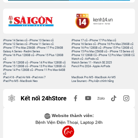
iPhone 14 Series cũ
-
iPhone 13 Series cũ
iPhone 17 cũ
-
iPhone 17 Pro Max cũ
iPhone 12 Series cũ
-
iPhone 11 Series cũ
iPhone 16 Series cũ
-
iPhone 16 Pro Max 256GB cũ
iPhone 17 Pro Max 256GB
-
iPhone 17 Pro 256GB
iPhone 16 Pro 128GB cũ
-
iPhone 15 Pro 128GB cũ
Galaxy A Series
-
Redmi Series
iPhone 15 Pro Max 256GB cũ
-
iPhone 15 Series cũ
iPhone 16 Plus 128GB cũ
-
iPhone 15 Plus 128GB
iPhone 13 128GB Cũ
-
iPhone 12 Pro Max 128GB Cũ
cũ
Watch cũ
-
AirPods cũ
iPhone 16 128GB cũ
-
iPhone 14 Pro Max 128GB cũ
Watch Series 11
-
Watch SE 2025
iPhone 15 128GB cũ
-
iPhone 13 Pro Max 128GB cũ
Pencil Pro 2024
-
Apple AirPods
iPhone 14 Pro 128GB cũ
-
iPhone 11 Pro Max 64GB
cũ
iPad A16
-
iPad Air M4
-
iPad mini 7
MacBook Pro M5
-
MacBook Air M5
iPad Pro M5
-
MacBook Neo
Loa Sounarc
-
Phụ kiện chính hãng
Kết nối 24hStore
Website thành viên:
Bệnh Viện Điện Thoại, Laptop 24h