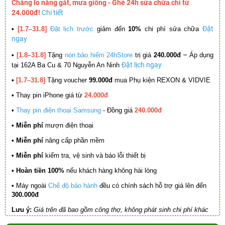
Chẳng lo nắng gắt, mưa giông - Ghé 24h sửa chữa chỉ từ
24.000đ!
Chi tiết
Đặt
•
[1.7–31.8]
Đặt lịch trước
giảm đến
10%
chi phí sửa chữa
ngay
–
•
[1.8–31.8]
Tặng
nón bảo hiểm 24hStore
trị giá
240.000đ
Áp dụng
Đặt lịch ngay
tại 162A Ba Cu & 70 Nguyễn An Ninh
•
[1.7–31.8]
Tặng voucher
99.000đ
mua Phụ kiện REXON & VIDVIE
•
Thay pin iPhone giá từ
24.000đ
•
Thay pin điện thoại Samsung
- Đồng giá
240.000đ
• Miễn phí
mượn điện thoại
• Miễn phí
nâng cấp phần mềm
•
Miễn phí
kiểm tra, vệ sinh và báo lỗi thiết bị
• Hoàn tiền 100%
nếu khách hàng không hài lòng
•
Máy ngoài
Chế độ bảo hành
đều có chính sách hỗ trợ giá lên đến
300.000đ
Lưu ý:
Giá trên đã bao gồm công thợ, không phát sinh chi phí khác