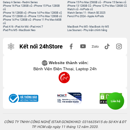
Galaxy A Series
-
Redmi Series
iPhone 15 Pro Max 256GB cũ
-
iPhone 15 Series cũ
iPhone 16 Plus 128GB cũ
-
iPhone 15 Plus 128GB
iPhone 13 128GB Cũ
-
iPhone 12 Pro Max 128GB Cũ
cũ
Watch cũ
-
AirPods cũ
iPhone 16 128GB cũ
-
iPhone 14 Pro Max 128GB cũ
Watch Series 11
-
Watch SE 2025
iPhone 15 128GB cũ
-
iPhone 13 Pro Max 128GB cũ
Pencil Pro 2024
-
Apple AirPods
iPhone 14 Pro 128GB cũ
-
iPhone 11 Pro Max 64GB
cũ
iPad A16
-
iPad Air M4
-
iPad mini 7
MacBook Pro M5
-
MacBook Air M5
iPad Pro M5
-
MacBook Neo
Loa Sounarc
-
Phụ kiện chính hãng
Kết nối 24hStore
Website thành viên:
Bệnh Viện Điện Thoại, Laptop 24h
2. Nguyên nhân khiến iPhone Air cần thay rung
Cụm rung là bộ phận hoạt động liên tục và dễ bị ảnh
Liên hệ
hưởng bởi môi trường cũng như thói quen sinh hoạt. Một
số nguyên nhân phổ biến dẫn đến nhu cầu thay rung
iPhone Air gồm:
CÔNG TY TNHH CÔNG NGHỆ ISTAR GCNDKHKD: 0316635415 do Sở KH & ĐT
- Rơi rớt, va đập mạnh:
iPhone Air khi gặp tình trạng rơi
TP. HCM cấp ngày 11 tháng 12 năm 2020.