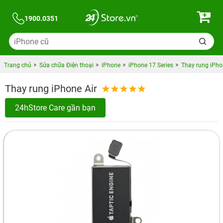
1900.0351
Trang chủ
Sửa chữa Điện thoại
iPhone
iPhone 17 Series
Thay rung iPho
Thay rung iPhone Air
24hStore Care gần bạn