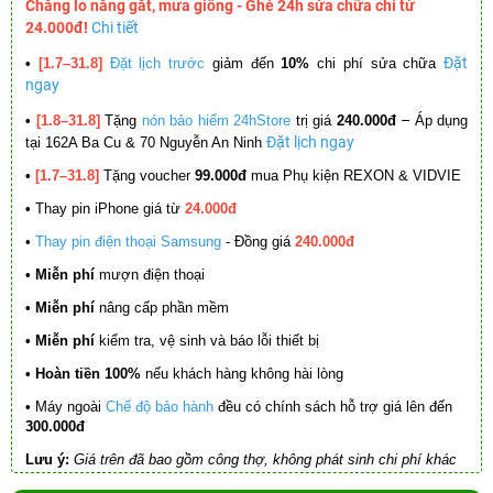
Chẳng lo nắng gắt, mưa giông - Ghé 24h sửa chữa chỉ từ
24.000đ!
Chi tiết
Đặt
•
[1.7–31.8]
Đặt lịch trước
giảm đến
10%
chi phí sửa chữa
ngay
–
•
[1.8–31.8]
Tặng
nón bảo hiểm 24hStore
trị giá
240.000đ
Áp dụng
Đặt lịch ngay
tại 162A Ba Cu & 70 Nguyễn An Ninh
•
[1.7–31.8]
Tặng voucher
99.000đ
mua Phụ kiện REXON & VIDVIE
•
Thay pin iPhone giá từ
24.000đ
•
Thay pin điện thoại Samsung
- Đồng giá
240.000đ
• Miễn phí
mượn điện thoại
• Miễn phí
nâng cấp phần mềm
•
Miễn phí
kiểm tra, vệ sinh và báo lỗi thiết bị
• Hoàn tiền 100%
nếu khách hàng không hài lòng
•
Máy ngoài
Chế độ bảo hành
đều có chính sách hỗ trợ giá lên đến
300.000đ
Lưu ý:
Giá trên đã bao gồm công thợ, không phát sinh chi phí khác