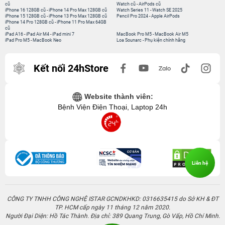
cũ
Watch cũ
-
AirPods cũ
iPhone 16 128GB cũ
-
iPhone 14 Pro Max 128GB cũ
Watch Series 11
-
Watch SE 2025
iPhone 15 128GB cũ
-
iPhone 13 Pro Max 128GB cũ
Pencil Pro 2024
-
Apple AirPods
iPhone 14 Pro 128GB cũ
-
iPhone 11 Pro Max 64GB
cũ
iPad A16
-
iPad Air M4
-
iPad mini 7
MacBook Pro M5
-
MacBook Air M5
iPad Pro M5
-
MacBook Neo
Loa Sounarc
-
Phụ kiện chính hãng
Kết nối 24hStore
Website thành viên:
Bệnh Viện Điện Thoại, Laptop 24h
Liên hệ
CÔNG TY TNHH CÔNG NGHỆ ISTAR GCNDKHKD: 0316635415 do Sở KH & ĐT
TP. HCM cấp ngày 11 tháng 12 năm 2020.
Người Đại Diện: Hồ Tác Thành. Địa chỉ: 389 Quang Trung, Gò Vấp, Hồ Chí Minh.