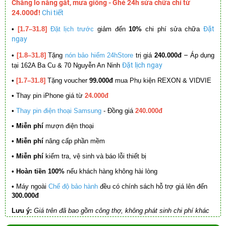
Chẳng lo nắng gắt, mưa giông - Ghé 24h sửa chữa chỉ từ
24.000đ!
Chi tiết
Đặt
•
[1.7–31.8]
Đặt lịch trước
giảm đến
10%
chi phí sửa chữa
ngay
–
•
[1.8–31.8]
Tặng
nón bảo hiểm 24hStore
trị giá
240.000đ
Áp dụng
Đặt lịch ngay
tại 162A Ba Cu & 70 Nguyễn An Ninh
•
[1.7–31.8]
Tặng voucher
99.000đ
mua Phụ kiện REXON & VIDVIE
•
Thay pin iPhone giá từ
24.000đ
•
Thay pin điện thoại Samsung
- Đồng giá
240.000đ
• Miễn phí
mượn điện thoại
• Miễn phí
nâng cấp phần mềm
•
Miễn phí
kiểm tra, vệ sinh và báo lỗi thiết bị
• Hoàn tiền 100%
nếu khách hàng không hài lòng
•
Máy ngoài
Chế độ bảo hành
đều có chính sách hỗ trợ giá lên đến
300.000đ
Lưu ý:
Giá trên đã bao gồm công thợ, không phát sinh chi phí khác