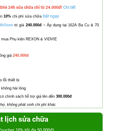
 Ghé 24h sửa chữa chỉ từ 24.000đ!
Chi tiết
Đặt ngay
ến
10%
chi phí sửa chữa
–
4hStore
trị giá
240.000đ
Áp dụng tại 162A Ba Cu & 70
mua Phụ kiện REXON & VIDVIE
ồng giá
240.000đ
lỗi thiết bị
không hài lòng
có chính sách hỗ trợ giá lên đến
300.000đ
hợ, không phát sinh chi phí khác
t lịch sửa chữa
Voucher 10% tối đa 50.000đ)