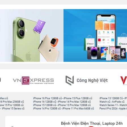
 Max cũ
iPhone 16 Plus 128GB cũ
-
iPhone 15 Plus 128GB cũ
iPhone 13 128GB Cũ
-
iP
16 Pro Max 256GB cũ
iPhone 16 128GB cũ
-
iPhone 14 Pro Max 128GB cũ
Watch cũ
-
AirPods cũ
one 15 Pro 128GB cũ
iPhone 15 128GB cũ
-
iPhone 13 Pro Max 128GB cũ
Watch Series 11
-
Watch
-
iPhone 15 Series cũ
iPhone 14 Pro 128GB cũ
-
iPhone 11 Pro Max 64GB cũ
Pencil Pro 2024
-
Apple 
Bệnh Viện Điện Thoại, Laptop 24h