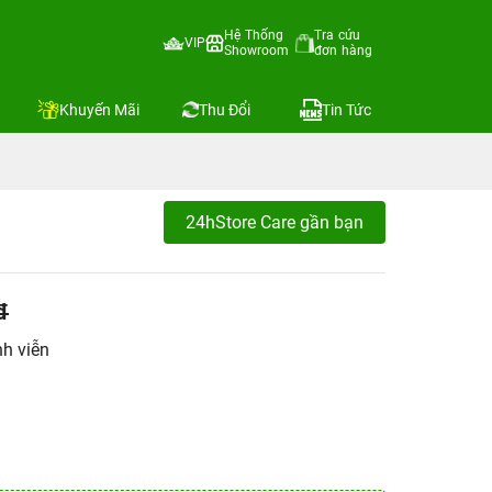
Hệ Thống
Tra cứu
VIP
Showroom
đơn hàng
Khuyến Mãi
Thu Đổi
Tin Tức
24hStore Care gần bạn
đ
h viễn