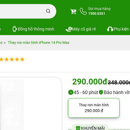
Gọi mua hàng
1900.0351
p
Đồng hồ thông minh
Máy cũ giá rẻ
Phụ kiện
es
Thay ron màn hình iPhone 14 Pro Max
290.000đ
348.000
45 - 60 phút
Bảo hành vĩn
Thay ron màn hình
290.000 đ
KHUYẾN MÃI