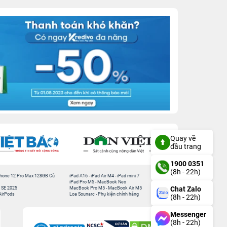
Quay về
đầu trang
1900 0351
(8h - 22h)
hone 12 Pro Max 128GB Cũ
iPad A16
-
iPad Air M4
-
iPad mini 7
iPad Pro M5
-
MacBook Neo
Chat Zalo
 SE 2025
MacBook Pro M5
-
MacBook Air M5
AirPods
Loa Sounarc
-
Phụ kiện chính hãng
(8h - 22h)
Messenger
(8h - 22h)