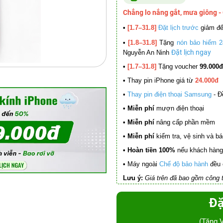
Chẳng lo nắng gắt, mưa giông -
•
[1.7–31.8]
Đặt lịch trước
giảm đ
•
[1.8–31.8]
Tặng
nón bảo hiểm 2
Đặt lịch ngay
Nguyễn An Ninh
•
[1.7–31.8]
Tặng voucher
99.000đ
•
Thay pin iPhone giá từ
24.000đ
•
Thay pin điện thoại Samsung
- Đ
• Miễn phí
mượn điện thoại
• Miễn phí
nâng cấp phần mềm
•
Miễn phí
kiểm tra, vệ sinh và báo 
• Hoàn tiền 100%
nếu khách hàng 
•
Máy ngoài
Chế độ bảo hành
đều 
Lưu ý:
Giá trên đã bao gồm công t
Đặ
(Tặng 