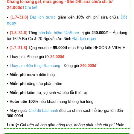
Chẳng lo nắng gắt, mưa giông - Ghé 24h sửa chữa chỉ từ
24.000đ!
Chi tiết
Đặt
•
[1.7–31.8]
Đặt lịch trước
giảm đến
10%
chi phí sửa chữa
ngay
–
•
[1.8–31.8]
Tặng
nón bảo hiểm 24hStore
trị giá
240.000đ
Áp dụng
Đặt lịch ngay
tại 162A Ba Cu & 70 Nguyễn An Ninh
•
[1.7–31.8]
Tặng voucher
99.000đ
mua Phụ kiện REXON & VIDVIE
•
Thay pin iPhone giá từ
24.000đ
•
Thay pin điện thoại Samsung
- Đồng giá
240.000đ
• Miễn phí
mượn điện thoại
• Miễn phí
nâng cấp phần mềm
•
Miễn phí
kiểm tra, vệ sinh và báo lỗi thiết bị
• Hoàn tiền 100%
nếu khách hàng không hài lòng
•
Máy ngoài
Chế độ bảo hành
đều có chính sách hỗ trợ giá lên đến
300.000đ
Lưu ý:
Giá trên đã bao gồm công thợ, không phát sinh chi phí khác