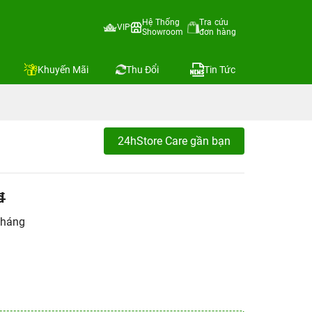
Hệ Thống
Tra cứu
VIP
Showroom
đơn hàng
Khuyến Mãi
Thu Đổi
Tin Tức
24hStore Care gần bạn
đ
tháng