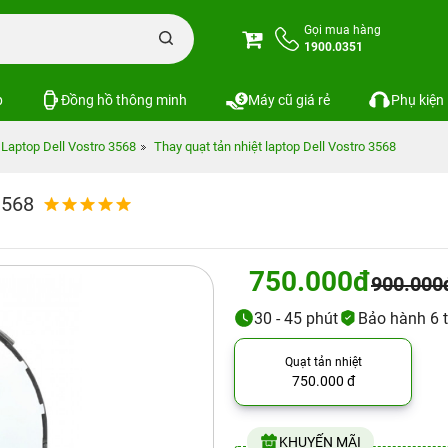
Gọi mua hàng
1900.0351
p
Đồng hồ thông minh
Máy cũ giá rẻ
Phụ kiện
Laptop Dell Vostro 3568
Thay quạt tản nhiệt laptop Dell Vostro 3568
3568
750.000đ
900.000
30 - 45 phút
Bảo hành 6 
Quạt tản nhiệt
750.000 đ
KHUYẾN MÃI