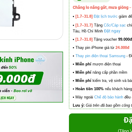
Chẳng lo nắng gắt, mưa giông -
•
[1.7–31.8]
Đặt lịch trước
giảm đ
•
[1.7–31.7]
Tặng
Cốc/Cáp sạc
chí
Đặt ngay
Tàu, Hồ Chí Minh
•
[1.7–31.8]
Tặng voucher
99.000đ
•
Thay pin iPhone giá từ
24.000đ
•
Thay pin điện thoại Samsung
- Đ
• Miễn phí
mượn điện thoại
• Miễn phí
nâng cấp phần mềm
•
Miễn phí
kiểm tra, vệ sinh và báo 
• Hoàn tiền 100%
nếu khách hàng 
•
Máy ngoài
Chế độ bảo hành
đều 
Lưu ý:
Giá trên đã bao gồm công t
Đặ
(Tặng 