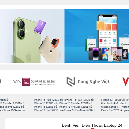
 Max cũ
iPhone 16 Plus 128GB cũ
-
iPhone 15 Plus 128GB cũ
iPhone 13 128GB Cũ
-
iP
16 Pro Max 256GB cũ
iPhone 16 128GB cũ
-
iPhone 14 Pro Max 128GB cũ
Watch cũ
-
AirPods cũ
one 15 Pro 128GB cũ
iPhone 15 128GB cũ
-
iPhone 13 Pro Max 128GB cũ
Watch Series 11
-
Watch
-
iPhone 15 Series cũ
iPhone 14 Pro 128GB cũ
-
iPhone 11 Pro Max 64GB cũ
Pencil Pro 2024
-
Apple 
Bệnh Viện Điện Thoại, Laptop 24h