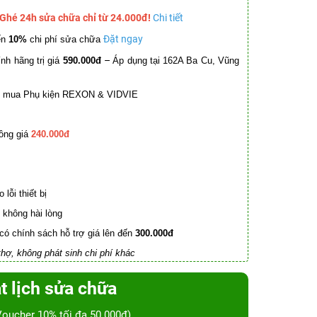
 Ghé 24h sửa chữa chỉ từ 24.000đ!
Chi tiết
Đặt ngay
ến
10%
chi phí sửa chữa
–
nh hãng trị giá
590.000đ
Áp dụng tại 162A Ba Cu, Vũng
mua Phụ kiện REXON & VIDVIE
ồng giá
240.000đ
lỗi thiết bị
không hài lòng
có chính sách hỗ trợ giá lên đến
300.000đ
hợ, không phát sinh chi phí khác
t lịch sửa chữa
Voucher 10% tối đa 50.000đ)