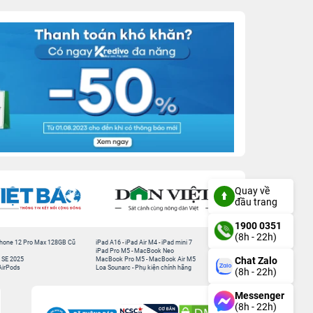
Quay về
đầu trang
1900 0351
(8h - 22h)
hone 12 Pro Max 128GB Cũ
iPad A16
-
iPad Air M4
-
iPad mini 7
iPad Pro M5
-
MacBook Neo
Chat Zalo
 SE 2025
MacBook Pro M5
-
MacBook Air M5
AirPods
Loa Sounarc
-
Phụ kiện chính hãng
(8h - 22h)
Messenger
(8h - 22h)