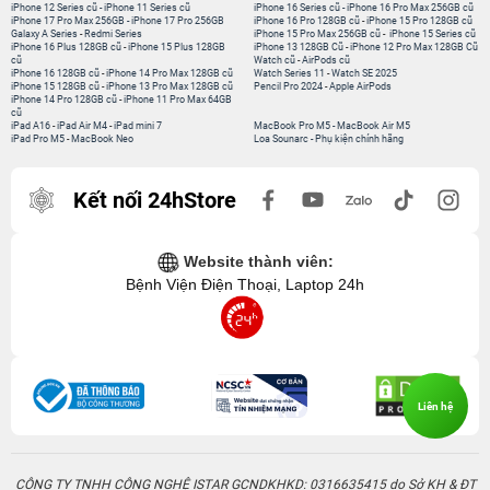
iPhone 12 Series cũ
-
iPhone 11 Series cũ
iPhone 16 Series cũ
-
iPhone 16 Pro Max 256GB cũ
iPhone 17 Pro Max 256GB
-
iPhone 17 Pro 256GB
iPhone 16 Pro 128GB cũ
-
iPhone 15 Pro 128GB cũ
Galaxy A Series
-
Redmi Series
iPhone 15 Pro Max 256GB cũ
-
iPhone 15 Series cũ
iPhone 16 Plus 128GB cũ
-
iPhone 15 Plus 128GB
iPhone 13 128GB Cũ
-
iPhone 12 Pro Max 128GB Cũ
cũ
Watch cũ
-
AirPods cũ
iPhone 16 128GB cũ
-
iPhone 14 Pro Max 128GB cũ
Watch Series 11
-
Watch SE 2025
iPhone 15 128GB cũ
-
iPhone 13 Pro Max 128GB cũ
Pencil Pro 2024
-
Apple AirPods
iPhone 14 Pro 128GB cũ
-
iPhone 11 Pro Max 64GB
cũ
iPad A16
-
iPad Air M4
-
iPad mini 7
MacBook Pro M5
-
MacBook Air M5
iPad Pro M5
-
MacBook Neo
Loa Sounarc
-
Phụ kiện chính hãng
Kết nối 24hStore
Website thành viên:
Bệnh Viện Điện Thoại, Laptop 24h
Liên hệ
CÔNG TY TNHH CÔNG NGHỆ ISTAR GCNDKHKD: 0316635415 do Sở KH & ĐT