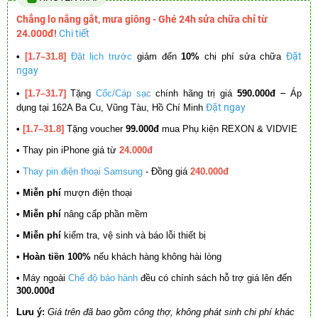
Chẳng lo nắng gắt, mưa giông - Ghé 24h sửa chữa chỉ từ
24.000đ!
Chi tiết
Đặt
•
[1.7–31.8]
Đặt lịch trước
giảm đến
10%
chi phí sửa chữa
ngay
–
•
[1.7–31.7]
Tặng
Cốc/Cáp sạc
chính hãng trị giá
590.000đ
Áp
Đặt ngay
dụng tại 162A Ba Cu, Vũng Tàu, Hồ Chí Minh
•
[1.7–31.8]
Tặng voucher
99.000đ
mua Phụ kiện REXON & VIDVIE
•
Thay pin iPhone giá từ
24.000đ
•
Thay pin điện thoại Samsung
- Đồng giá
240.000đ
• Miễn phí
mượn điện thoại
• Miễn phí
nâng cấp phần mềm
•
Miễn phí
kiểm tra, vệ sinh và báo lỗi thiết bị
• Hoàn tiền 100%
nếu khách hàng không hài lòng
•
Máy ngoài
Chế độ bảo hành
đều có chính sách hỗ trợ giá lên đến
300.000đ
Lưu ý:
Giá trên đã bao gồm công thợ, không phát sinh chi phí khác