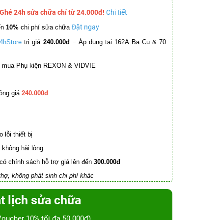
 Ghé 24h sửa chữa chỉ từ 24.000đ!
Chi tiết
Đặt ngay
ến
10%
chi phí sửa chữa
–
4hStore
trị giá
240.000đ
Áp dụng tại 162A Ba Cu & 70
mua Phụ kiện REXON & VIDVIE
ồng giá
240.000đ
lỗi thiết bị
không hài lòng
có chính sách hỗ trợ giá lên đến
300.000đ
hợ, không phát sinh chi phí khác
t lịch sửa chữa
Voucher 10% tối đa 50.000đ)