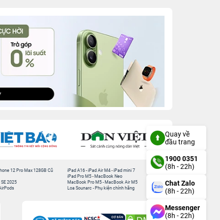
Quay về
đầu trang
1900 0351
(8h - 22h)
hone 12 Pro Max 128GB Cũ
iPad A16
-
iPad Air M4
-
iPad mini 7
iPad Pro M5
-
MacBook Neo
Chat Zalo
 SE 2025
MacBook Pro M5
-
MacBook Air M5
AirPods
Loa Sounarc
-
Phụ kiện chính hãng
(8h - 22h)
Messenger
(8h - 22h)