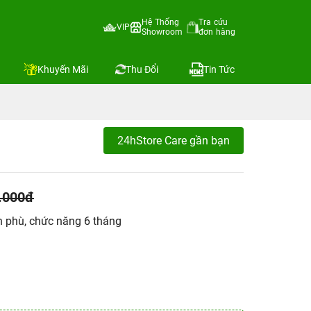
Hệ Thống
Tra cứu
VIP
Showroom
đơn hàng
Khuyến Mãi
Thu Đổi
Tin Tức
24hStore Care gần bạn
.000đ
n phù, chức năng 6 tháng