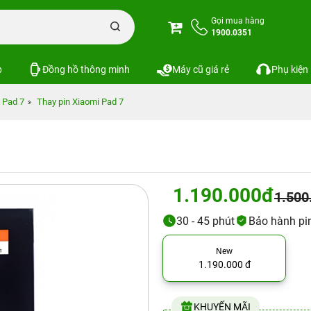
Gọi mua hàng
1900.0351
p
Đồng hồ thông minh
Máy cũ giá rẻ
Phụ kiện
 Pad 7
Thay pin Xiaomi Pad 7
1.190.000đ
1.500
30 - 45 phút
Bảo hành pi
New
1.190.000 đ
KHUYẾN MÃI