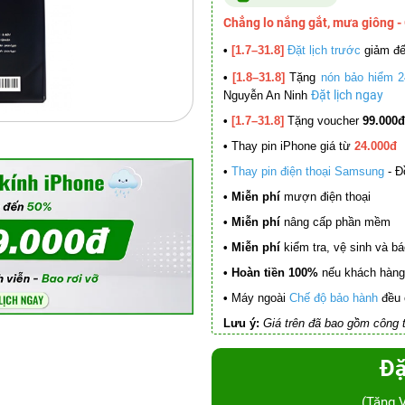
Chẳng lo nắng gắt, mưa giông -
•
[1.7–31.8]
Đặt lịch trước
giảm đ
•
[1.8–31.8]
Tặng
nón bảo hiểm 2
Đặt lịch ngay
Nguyễn An Ninh
•
[1.7–31.8]
Tặng voucher
99.000đ
•
Thay pin iPhone giá từ
24.000đ
•
Thay pin điện thoại Samsung
- Đ
• Miễn phí
mượn điện thoại
• Miễn phí
nâng cấp phần mềm
•
Miễn phí
kiểm tra, vệ sinh và báo 
• Hoàn tiền 100%
nếu khách hàng 
•
Máy ngoài
Chế độ bảo hành
đều 
Lưu ý:
Giá trên đã bao gồm công t
Đặ
(Tặng 