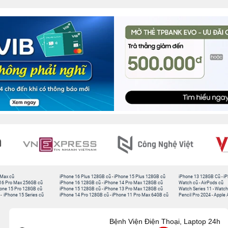
 Max cũ
iPhone 16 Plus 128GB cũ
-
iPhone 15 Plus 128GB cũ
iPhone 13 128GB Cũ
-
iP
16 Pro Max 256GB cũ
iPhone 16 128GB cũ
-
iPhone 14 Pro Max 128GB cũ
Watch cũ
-
AirPods cũ
one 15 Pro 128GB cũ
iPhone 15 128GB cũ
-
iPhone 13 Pro Max 128GB cũ
Watch Series 11
-
Watch
-
iPhone 15 Series cũ
iPhone 14 Pro 128GB cũ
-
iPhone 11 Pro Max 64GB cũ
Pencil Pro 2024
-
Apple 
Bệnh Viện Điện Thoại, Laptop 24h