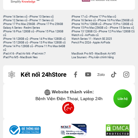
iPhone 14 Series cũ
-
iPhone 13 Series cũ
iPhone 17 cũ
-
iPhone 17 Pro Max cũ
iPhone 12 Series cũ
-
iPhone 11 Series cũ
iPhone 16 Series cũ
-
iPhone 16 Pro Max 256GB cũ
iPhone 17 Pro Max 256GB
-
iPhone 17 Pro 256GB
iPhone 16 Pro 128GB cũ
-
iPhone 15 Pro 128GB cũ
Galaxy A Series
-
Redmi Series
iPhone 15 Pro Max 256GB cũ
-
iPhone 15 Series cũ
iPhone 16 Plus 128GB cũ
-
iPhone 15 Plus 128GB
iPhone 13 128GB Cũ
-
iPhone 12 Pro Max 128GB Cũ
cũ
Watch cũ
-
AirPods cũ
iPhone 16 128GB cũ
-
iPhone 14 Pro Max 128GB cũ
Watch Series 11
-
Watch SE 2025
iPhone 15 128GB cũ
-
iPhone 13 Pro Max 128GB cũ
Pencil Pro 2024
-
Apple AirPods
iPhone 14 Pro 128GB cũ
-
iPhone 11 Pro Max 64GB
cũ
iPad A16
-
iPad Air M4
-
iPad mini 7
MacBook Pro M5
-
MacBook Air M5
iPad Pro M5
-
MacBook Neo
Loa Sounarc
-
Phụ kiện chính hãng
Kết nối 24hStore
Website thành viên:
Bệnh Viện Điện Thoại, Laptop 24h
Liên hệ