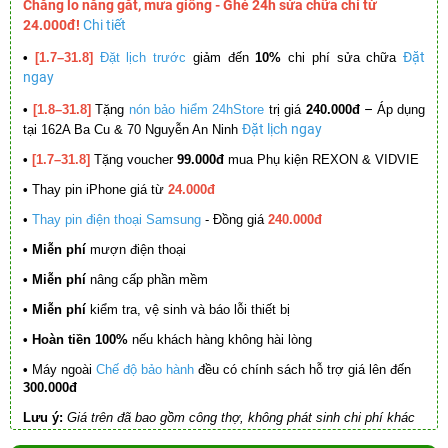
Chẳng lo nắng gắt, mưa giông - Ghé 24h sửa chữa chỉ từ
24.000đ!
Chi tiết
Đặt
•
[1.7–31.8]
Đặt lịch trước
giảm đến
10%
chi phí sửa chữa
ngay
–
•
[1.8–31.8]
Tặng
nón bảo hiểm 24hStore
trị giá
240.000đ
Áp dụng
Đặt lịch ngay
tại 162A Ba Cu & 70 Nguyễn An Ninh
•
[1.7–31.8]
Tặng voucher
99.000đ
mua Phụ kiện REXON & VIDVIE
•
Thay pin iPhone giá từ
24.000đ
•
Thay pin điện thoại Samsung
- Đồng giá
240.000đ
• Miễn phí
mượn điện thoại
• Miễn phí
nâng cấp phần mềm
•
Miễn phí
kiểm tra, vệ sinh và báo lỗi thiết bị
• Hoàn tiền 100%
nếu khách hàng không hài lòng
•
Máy ngoài
Chế độ bảo hành
đều có chính sách hỗ trợ giá lên đến
300.000đ
Lưu ý:
Giá trên đã bao gồm công thợ, không phát sinh chi phí khác