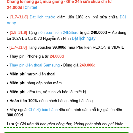
Chẳng lo nắng gắt, mưa giông - Ghé 24h sửa chữa chỉ từ
24.000đ!
Chi tiết
Đặt
•
[1.7–31.8]
Đặt lịch trước
giảm đến
10%
chi phí sửa chữa
ngay
–
•
[1.8–31.8]
Tặng
nón bảo hiểm 24hStore
trị giá
240.000đ
Áp dụng
Đặt lịch ngay
tại 162A Ba Cu & 70 Nguyễn An Ninh
•
[1.7–31.8]
Tặng voucher
99.000đ
mua Phụ kiện REXON & VIDVIE
•
Thay pin iPhone giá từ
24.000đ
•
Thay pin điện thoại Samsung
- Đồng giá
240.000đ
• Miễn phí
mượn điện thoại
• Miễn phí
nâng cấp phần mềm
•
Miễn phí
kiểm tra, vệ sinh và báo lỗi thiết bị
• Hoàn tiền 100%
nếu khách hàng không hài lòng
•
Máy ngoài
Chế độ bảo hành
đều có chính sách hỗ trợ giá lên đến
300.000đ
Lưu ý:
Giá trên đã bao gồm công thợ, không phát sinh chi phí khác