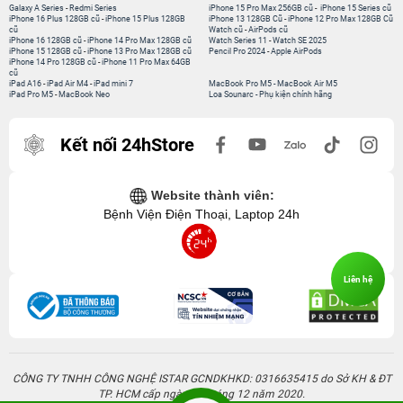
Galaxy A Series
-
Redmi Series
iPhone 15 Pro Max 256GB cũ
-
iPhone 15 Series cũ
iPhone 16 Plus 128GB cũ
-
iPhone 15 Plus 128GB
iPhone 13 128GB Cũ
-
iPhone 12 Pro Max 128GB Cũ
cũ
Watch cũ
-
AirPods cũ
iPhone 16 128GB cũ
-
iPhone 14 Pro Max 128GB cũ
Watch Series 11
-
Watch SE 2025
iPhone 15 128GB cũ
-
iPhone 13 Pro Max 128GB cũ
Pencil Pro 2024
-
Apple AirPods
iPhone 14 Pro 128GB cũ
-
iPhone 11 Pro Max 64GB
cũ
iPad A16
-
iPad Air M4
-
iPad mini 7
MacBook Pro M5
-
MacBook Air M5
iPad Pro M5
-
MacBook Neo
Loa Sounarc
-
Phụ kiện chính hãng
Kết nối 24hStore
Website thành viên:
Bệnh Viện Điện Thoại, Laptop 24h
Liên hệ
CÔNG TY TNHH CÔNG NGHỆ ISTAR GCNDKHKD: 0316635415 do Sở KH & ĐT
TP. HCM cấp ngày 11 tháng 12 năm 2020.