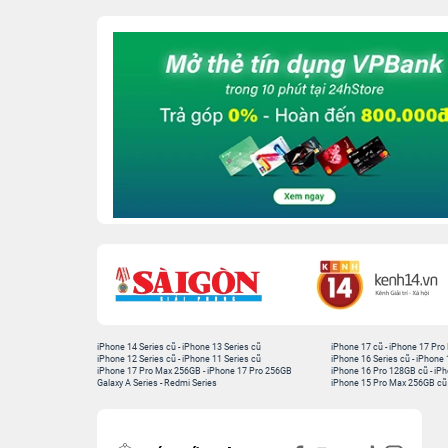
iPhone 14 Series cũ
-
iPhone 13 Series cũ
iPhone 17 cũ
-
iPhone 17 Pro
iPhone 12 Series cũ
-
iPhone 11 Series cũ
iPhone 16 Series cũ
-
iPhone 
iPhone 17 Pro Max 256GB
-
iPhone 17 Pro 256GB
iPhone 16 Pro 128GB cũ
-
iPh
Galaxy A Series
-
Redmi Series
iPhone 15 Pro Max 256GB cũ