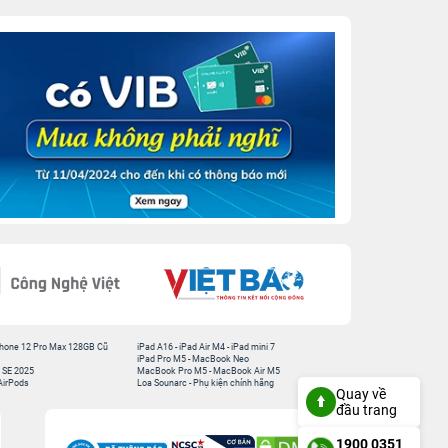
hone 12 Pro Max 128GB Cũ
iPad A16
-
iPad Air M4
-
iPad mini 7
iPad Pro M5
-
MacBook Neo
 SE 2025
MacBook Pro M5
-
MacBook Air M5
AirPods
Loa Sounarc
-
Phụ kiện chính hãng
Quay về
đầu trang
1900 0351