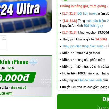
Chẳng lo nắng gắt, mưa giông -
•
[1.7–31.8]
Đặt lịch trước
giảm đ
•
[1.8–31.8]
Tặng
nón bảo hiểm 2
Đặt lịch ngay
Nguyễn An Ninh
•
[1.7–31.8]
Tặng voucher
99.000đ
•
Thay pin iPhone giá từ
24.000đ
•
Thay pin điện thoại Samsung
- Đ
• Miễn phí
mượn điện thoại
• Miễn phí
nâng cấp phần mềm
•
Miễn phí
kiểm tra, vệ sinh và báo 
• Hoàn tiền 100%
nếu khách hàng 
•
Máy ngoài
Chế độ bảo hành
đều 
Lưu ý:
Giá trên đã bao gồm công t
Đặ
(Tặng 