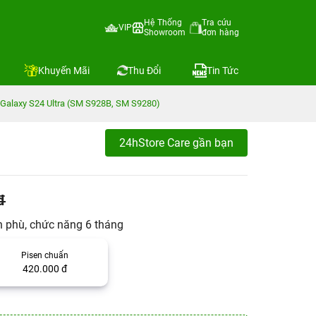
Hệ Thống
Tra cứu
VIP
Showroom
đơn hàng
Khuyến Mãi
Thu Đổi
Tin Tức
Galaxy S24 Ultra (SM S928B, SM S9280)
24hStore Care gần bạn
đ
n phù, chức năng 6 tháng
Pisen chuẩn
420.000 đ