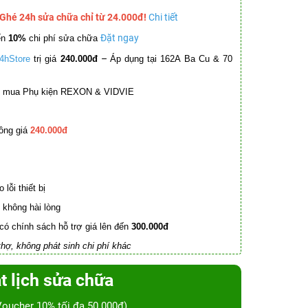
 Ghé 24h sửa chữa chỉ từ 24.000đ!
Chi tiết
Đặt ngay
ến
10%
chi phí sửa chữa
–
4hStore
trị giá
240.000đ
Áp dụng tại 162A Ba Cu & 70
mua Phụ kiện REXON & VIDVIE
ồng giá
240.000đ
lỗi thiết bị
không hài lòng
có chính sách hỗ trợ giá lên đến
300.000đ
hợ, không phát sinh chi phí khác
t lịch sửa chữa
Voucher 10% tối đa 50.000đ)