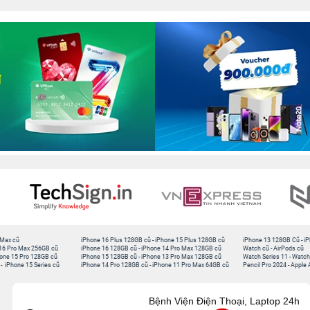
 Max cũ
iPhone 16 Plus 128GB cũ
-
iPhone 15 Plus 128GB cũ
iPhone 13 128GB Cũ
-
iP
16 Pro Max 256GB cũ
iPhone 16 128GB cũ
-
iPhone 14 Pro Max 128GB cũ
Watch cũ
-
AirPods cũ
one 15 Pro 128GB cũ
iPhone 15 128GB cũ
-
iPhone 13 Pro Max 128GB cũ
Watch Series 11
-
Watch
-
iPhone 15 Series cũ
iPhone 14 Pro 128GB cũ
-
iPhone 11 Pro Max 64GB cũ
Pencil Pro 2024
-
Apple 
Bệnh Viện Điện Thoại, Laptop 24h