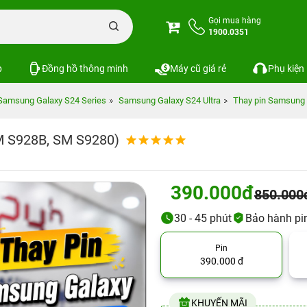
Gọi mua hàng
1900.0351
p
Đồng hồ thông minh
Máy cũ giá rẻ
Phụ kiện
Samsung Galaxy S24 Series
Samsung Galaxy S24 Ultra
Thay pin Samsung 
M S928B, SM S9280)
390.000đ
850.000
30 - 45 phút
Bảo hành pi
Pin
390.000 đ
KHUYẾN MÃI