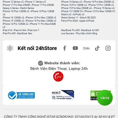
iPhone 12 Series cũ
-
iPhone 11 Series cũ
iPhone 16 Series cũ
-
iPhone 16 Pro Max 256GB cũ
iPhone 17 Pro Max 256GB
-
iPhone 17 Pro 256GB
iPhone 16 Pro 128GB cũ
-
iPhone 15 Pro 128GB cũ
Galaxy A Series
-
Redmi Series
iPhone 15 Pro Max 256GB cũ
-
iPhone 15 Series cũ
iPhone 16 Plus 128GB cũ
-
iPhone 15 Plus 128GB
iPhone 13 128GB Cũ
-
iPhone 12 Pro Max 128GB Cũ
cũ
Watch cũ
-
AirPods cũ
iPhone 16 128GB cũ
-
iPhone 14 Pro Max 128GB cũ
Watch Series 11
-
Watch SE 2025
iPhone 15 128GB cũ
-
iPhone 13 Pro Max 128GB cũ
Pencil Pro 2024
-
Apple AirPods
iPhone 14 Pro 128GB cũ
-
iPhone 11 Pro Max 64GB
cũ
iPad A16
-
iPad Air M4
-
iPad mini 7
MacBook Pro M5
-
MacBook Air M5
iPad Pro M5
-
MacBook Neo
Loa Sounarc
-
Phụ kiện chính hãng
Kết nối 24hStore
Website thành viên:
Bệnh Viện Điện Thoại, Laptop 24h
Liên hệ
CÔNG TY TNHH CÔNG NGHỆ ISTAR GCNDKHKD: 0316635415 do Sở KH & ĐT