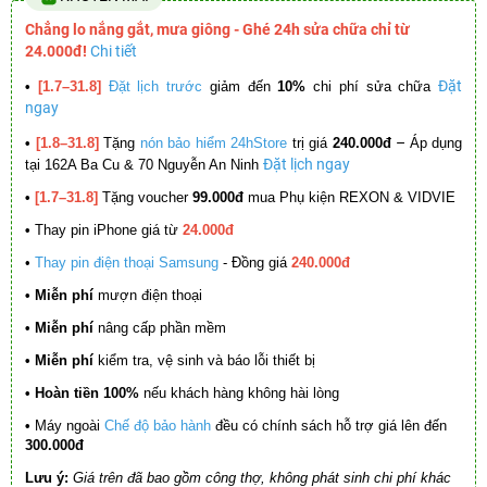
Chẳng lo nắng gắt, mưa giông - Ghé 24h sửa chữa chỉ từ
24.000đ!
Chi tiết
Đặt
•
[1.7–31.8]
Đặt lịch trước
giảm đến
10%
chi phí sửa chữa
ngay
–
•
[1.8–31.8]
Tặng
nón bảo hiểm 24hStore
trị giá
240.000đ
Áp dụng
Đặt lịch ngay
tại 162A Ba Cu & 70 Nguyễn An Ninh
•
[1.7–31.8]
Tặng voucher
99.000đ
mua Phụ kiện REXON & VIDVIE
•
Thay pin iPhone giá từ
24.000đ
•
Thay pin điện thoại Samsung
- Đồng giá
240.000đ
• Miễn phí
mượn điện thoại
• Miễn phí
nâng cấp phần mềm
•
Miễn phí
kiểm tra, vệ sinh và báo lỗi thiết bị
• Hoàn tiền 100%
nếu khách hàng không hài lòng
•
Máy ngoài
Chế độ bảo hành
đều có chính sách hỗ trợ giá lên đến
300.000đ
Lưu ý:
Giá trên đã bao gồm công thợ, không phát sinh chi phí khác