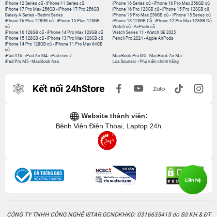
iPhone 12 Series cũ
-
iPhone 11 Series cũ
iPhone 16 Series cũ
-
iPhone 16 Pro Max 256GB cũ
iPhone 17 Pro Max 256GB
-
iPhone 17 Pro 256GB
iPhone 16 Pro 128GB cũ
-
iPhone 15 Pro 128GB cũ
Galaxy A Series
-
Redmi Series
iPhone 15 Pro Max 256GB cũ
-
iPhone 15 Series cũ
iPhone 16 Plus 128GB cũ
-
iPhone 15 Plus 128GB
iPhone 13 128GB Cũ
-
iPhone 12 Pro Max 128GB Cũ
cũ
Watch cũ
-
AirPods cũ
iPhone 16 128GB cũ
-
iPhone 14 Pro Max 128GB cũ
Watch Series 11
-
Watch SE 2025
iPhone 15 128GB cũ
-
iPhone 13 Pro Max 128GB cũ
Pencil Pro 2024
-
Apple AirPods
iPhone 14 Pro 128GB cũ
-
iPhone 11 Pro Max 64GB
cũ
iPad A16
-
iPad Air M4
-
iPad mini 7
MacBook Pro M5
-
MacBook Air M5
iPad Pro M5
-
MacBook Neo
Loa Sounarc
-
Phụ kiện chính hãng
Kết nối 24hStore
Website thành viên:
Bệnh Viện Điện Thoại, Laptop 24h
Liên hệ
CÔNG TY TNHH CÔNG NGHỆ ISTAR GCNDKHKD: 0316635415 do Sở KH & ĐT