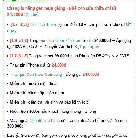
Chẳng lo nắng gắt, mưa giông - Ghé 24h sửa chữa chỉ từ
24.000đ!
Chi tiết
Đặt
•
[1.7–31.8]
Đặt lịch trước
giảm đến
10%
chi phí sửa chữa
ngay
–
•
[1.8–31.8]
Tặng
nón bảo hiểm 24hStore
trị giá
240.000đ
Áp dụng
Đặt lịch ngay
tại 162A Ba Cu & 70 Nguyễn An Ninh
•
[1.7–31.8]
Tặng voucher
99.000đ
mua Phụ kiện REXON & VIDVIE
•
Thay pin iPhone giá từ
24.000đ
•
Thay pin điện thoại Samsung
- Đồng giá
240.000đ
• Miễn phí
mượn điện thoại
• Miễn phí
nâng cấp phần mềm
•
Miễn phí
kiểm tra, vệ sinh và báo lỗi thiết bị
• Hoàn tiền 100%
nếu khách hàng không hài lòng
•
Máy ngoài
Chế độ bảo hành
đều có chính sách hỗ trợ giá lên đến
300.000đ
Lưu ý:
Giá trên đã bao gồm công thợ, không phát sinh chi phí khác